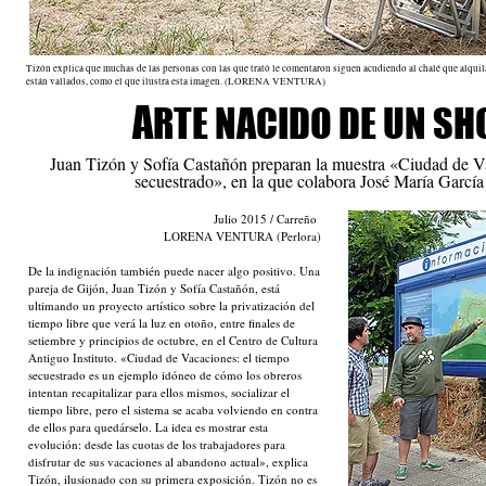
Tizón explica que muchas de las personas con las que trató le comentaron siguen acudiendo al chalé que alquil
están vallados, como el que ilustra esta imagen. (LORENA VENTURA)
A
RTE NACIDO DE UN S
Juan Tizón y Sofía Castañón preparan la muestra «Ciudad de V
secuestrado», en la que colabora José María Garcí
Julio 2015 / Carreño
LORENA VENTURA (Perlora)
De la indignación también puede nacer algo positivo. Una
pareja de Gijón, Juan Tizón y Sofía Castañón, está
ultimando un proyecto artístico sobre la privatización del
tiempo libre que verá la luz en otoño, entre finales de
setiembre y principios de octubre, en el Centro de Cultura
Antiguo Instituto. «Ciudad de Vacaciones: el tiempo
secuestrado es un ejemplo idóneo de cómo los obreros
intentan recapitalizar para ellos mismos, socializar el
tiempo libre, pero el sistema se acaba volviendo en contra
de ellos para quedárselo. La idea es mostrar esta
evolución: desde las cuotas de los trabajadores para
disfrutar de sus vacaciones al abandono actual», explica
Tizón, ilusionado con su primera exposición. Tizón no es