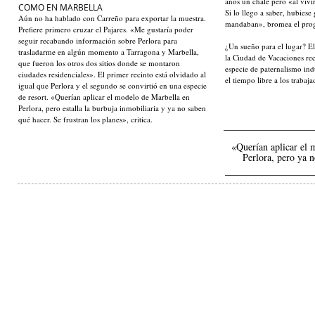
años un chalé pero «al vivir
COMO EN MARBELLA
Si lo llego a saber, hubiese
Aún no ha hablado con Carreño para exportar la muestra.
mandaban», bromea el pro
Prefiere primero cruzar el Pajares. «Me gustaría poder
seguir recabando información sobre Perlora para
¿Un sueño para el lugar? El
trasladarme en algún momento a Tarragona y Marbella,
la Ciudad de Vacaciones re
que fueron los otros dos sitios donde se montaron
especie de paternalismo ind
ciudades residenciales». El primer recinto está olvidado al
el tiempo libre a los traba
igual que Perlora y el segundo se convirtió en una especie
de resort. «Querían aplicar el modelo de Marbella en
Perlora, pero estalla la burbuja inmobiliaria y ya no saben
qué hacer. Se frustran los planes», critica.
«Querían aplicar el 
Perlora, pero ya 