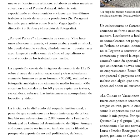
nuevo en los círculos artísticos: colaboró en otras muestras
colectivas con el Premio Astragal. Además, está
Un mapa del recinto vacacional d
especializado en documentales y videoclips. Sus últimos
servirá de apertura de la expos
trabajos a través de su propia productora (Sr. Paraguas)
han sido para artistas como Nacho Vegas (guión y
Un coleccionista de Carreñ
dirección) o Bunbury (dirección de fotografía).
cediendo de forma desintere
muestra. Localizaron a José
¿Por qué Perlora? «Lo conocía de siempre. Vine hace
de todocoleccion.net porque
unos años con mi pareja, vi como estaba y sentí un shock.
de Perlora de antaño, donde
Me quedé dándole vueltas, dándole vueltas… quería hacer
no se llegaron a construir,
algo. Empecé a reflexionar de cómo el capitalismo se
enmarcado y abrirá la expos
comió el ocio de los trabajadores», incide.
candasín también aportará re
que anunciaban nuevas cons
La exposición consta de imágenes de memoria de 15x15
de empresas como Banco He
sobre el auge del recinto vacacional y otras actuales sin
enriquecerá el proyecto con 
elemento humano en gran formato (50x50), realizadas en
incluso con algún que otro 
fotografía analógica con cámara de medio formato. «Me
época del boom del turismo
encantan las postales de los 60 y quise captar esa textura,
esa calidez», subraya. Las instántaneas se acompañarán de
«La Ciudad de Vacaciones: 
locución y vídeo.
fuerte componente sentimen
amigos en tren, pero lo emo
La iniciativa ha disfrutado del respaldo institucional, a
sobre la experiencia que es
pesar de que cuenta con una importante carga de crítica.
sobre la mía propia. Por ej
Recibió una subvención de 2.000 euros de la Fundación
Quintanilla y el grupo “¿tú
Municipal de Cultura del Ayuntamiento de Gijón. Aunque
conociendo a las dos herma
el discurso puede ser incisivo, también resulta filosófico
Luisa e Imelda Rodríguez)»,
porque «la exposición no está politizada», defiende.
padre, jubilado de Cajastur,