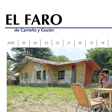
2026
25
24
23
22
21
20
19
18