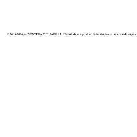
© 2005-2026 por VENTURA Y EL FARO S.L. • Prohibida su reproducción total o parcial, aún citando su proce