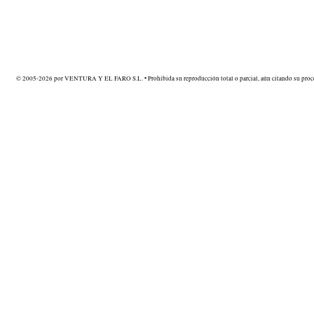
© 2005-2026 por VENTURA Y EL FARO S.L. • Prohibida su reproducción total o parcial, aún citando su proce