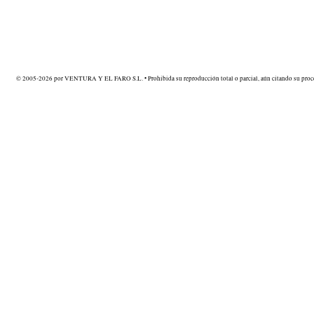
© 2005-2026 por VENTURA Y EL FARO S.L. • Prohibida su reproducción total o parcial, aún citando su proce