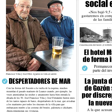
social 
«Nos bajó 9,5 e
gastaremos en comp
de las famil
Construcción del hotel. (CAN
El hotel M
de forma 
Permanecer
parte del in
Francisco Viña y José Fdez. ligaron su vida al salitre.
D
La junta 
ESPERTADORES DE MAR
de Gozón 
Con las fiestas del Socorro a la vuelta de la esquina, muchos
recuerdan el pasado marinero de Luanco cuando, por ejemplo, las
por discr
voces amenizaban las noches y amaneceres hasta bien entrada la
década de los 50. José Francisco Viña y José Fernández fueron unos
la nuev
de los tantos rapaces de barco, despertadores de la mar, que avisaban
a los marineros por todos los rincones de la villa para que
embarcasen rumbo a las costeras del bonito, palometa o chicharro.
A la que acusan
Ahora rememoran sus vivencias.