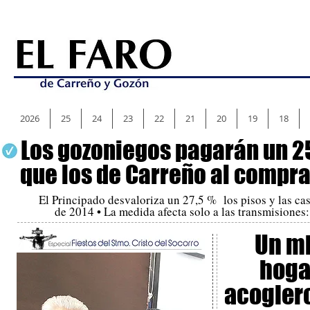
2026
25
24
23
22
21
20
19
18
Los gozoniegos pagarán un 
que los de Carreño al compra
El Principado desvaloriza un 27,5 % los pisos y las ca
de 2014 • La medida afecta solo a las transmisiones
Un mi
hoga
acogier