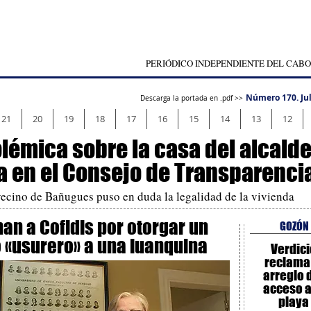
PERIÓDICO INDEPENDIENTE DEL CABO
Número 170. Jul
Descarga la portada en .pdf >>
21
20
19
18
17
16
15
14
13
12
olémica sobre la casa del alcald
 en el Consejo de Transparenci
ecino de Bañugues puso en duda la legalidad de la vivienda
an a Cofidis por otorgar un
GOZÓN
o «usurero» a una luanquina
Verdici
reclama 
arreglo 
acceso a
playa