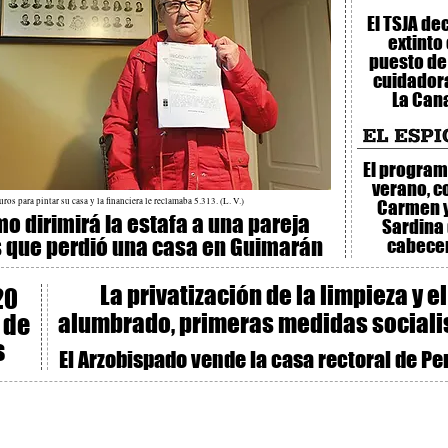
El TSJA de
extinto 
puesto de
cuidador
La Can
El program
verano, co
ros para pintar su casa y la financiera le reclamaba 5.313. (L. V.)
Carmen y
o dirimirá la estafa a una pareja
Sardina
s que perdió una casa en Guimarán
cabece
La privatización de la limpieza y el
20
alumbrado, primeras medidas sociali
 de
s
El Arzobispado vende la casa rectoral de Pe