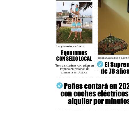
Las gimnastas, en Candás.
E
QUILIBRIOS
CON SELLO LOCAL
Isolina García pidió 1.200 eu
El Suprem
Tres candasinas compiten en
España en pruebas de
de 78 año
gimnasia acrobática
Peñes contará en 20
con coches eléctricos
alquiler por minuto