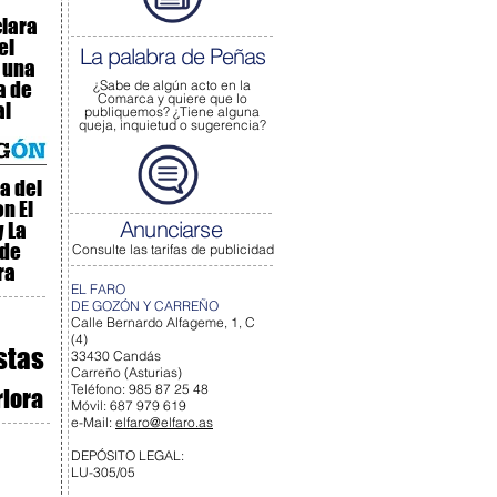
clara
el
La palabra de Peñas
 una
a de
¿Sabe de algún acto
en la
Comarca y quiere que lo
al
publiquemos?
¿Tiene alguna
queja, inquietud o sugerencia?
a del
n El
Anunciarse
 La
 de
Consulte las tarifas de publicidad
ra
EL FARO
DE GOZÓN Y CARREÑO
Calle Bernardo Alfageme, 1, C
(4)
stas
33430 Candás
Carreño (Asturias)
Teléfono: 985 87 25 48
rlora
Móvil: 687 979 619
e-Mail:
elfaro@elfaro.as
DEPÓSITO LEGAL:
LU-305/05