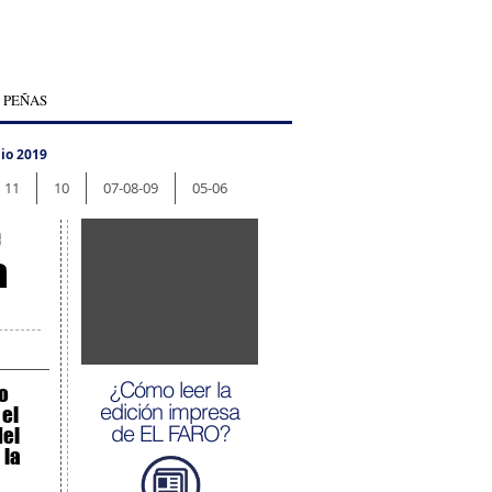
 PEÑAS
io 2019
11
10
07-08-09
05-06
e
a
¿Cómo leer la
o
edición impresa
el
de EL FARO?
del
 la