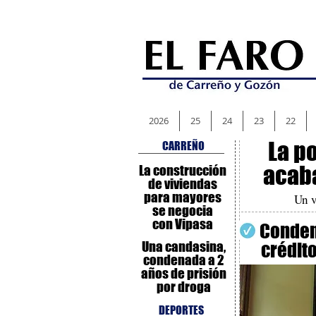
2026
25
24
23
22
La p
CARREÑO
acaba
La construcción
de viviendas
para mayores
Un v
se negocia
con Vipasa
Conden
Una candasina,
crédit
condenada a 2
años de prisión
por droga
DEPORTES