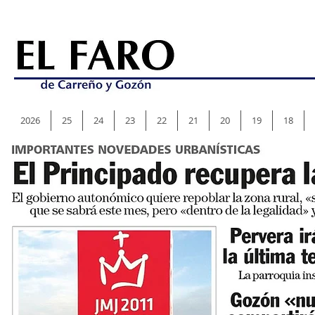
2026
25
24
23
22
21
20
19
18