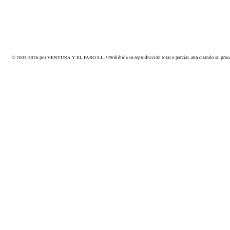
© 2005-2026 por VENTURA Y EL FARO S.L. • Prohibida su reproducción total o parcial, aún citando su proce