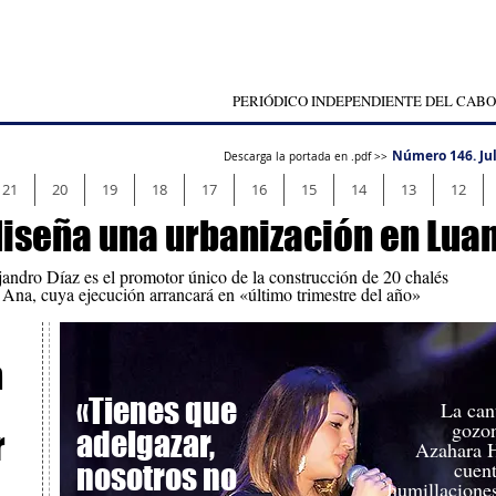
PERIÓDICO INDEPENDIENTE DEL CABO
Número 146. Jul
Descarga la portada en .pdf >>
21
20
19
18
17
16
15
14
13
12
diseña una urbanización en Lua
jandro Díaz es el promotor único de la construcción de 20 chalés
a Ana, cuya ejecución arrancará en «último trimestre del año»
a
«Tienes que
La can
gozo
adelgazar,
r
Azahara H
cuent
nosotros no
humillacione