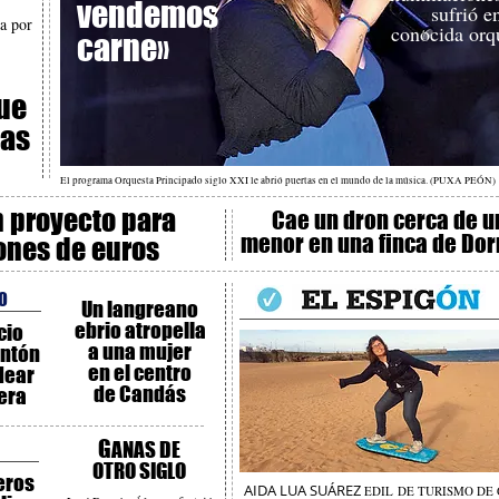
vendemos
sufrió e
da por
conocida orq
carne»
ue
das
El programa Orquesta Principado siglo XXI le abrió puertas en el mundo de la música. (PUXA PEÓN)
n proyecto para
Cae un dron cerca de u
menor en una finca de Do
lones de euros
O
Un langreano
ebrio atropella
cio
a una mujer
Antón
en el centro
dear
de Candás
era
G
ANAS DE
OTRO SIGLO
eros
AIDA LUA SUÁREZ
EDIL DE TURISMO DE