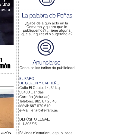
n una
uesta
La palabra de Peñas
¿Sabe de algún acto
en la
Comarca y quiere que lo
publiquemos?
¿Tiene alguna
queja, inquietud o sugerencia?
n
Anunciarse
rmón
Consulte las tarifas de publicidad
EL FARO
DE GOZÓN Y CARREÑO
Calle El Cueto, 14, 3º Izq.
33430 Candás
Carreño (Asturias)
Teléfono: 985 87 25 48
Móvil: 687 979 619
e-Mail:
elfaro@elfaro.as
DEPÓSITO LEGAL:
LU-305/05
 GOZÓN
Páxines n'asturianu espublizaes