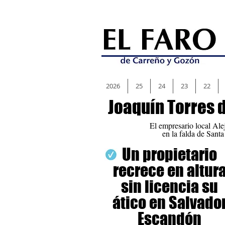
2026
25
24
23
22
Joaquín Torres 
El empresario local Ale
en la falda de Sant
Un propietario
recrece en altur
sin licencia su
ático en Salvado
Escandón