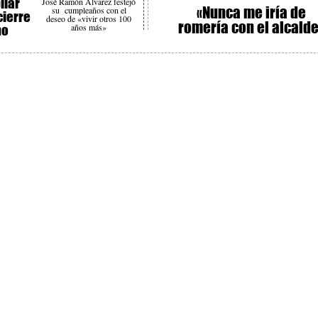
liar
José Ramón Álvarez festejó
«Nunca me iría de
su cumpleaños con el
cierre
deseo de «vivir otros 100
romería con el alcald
años más»
no