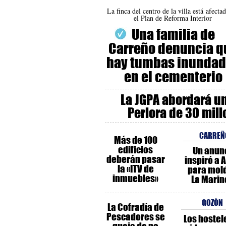
La finca del centro de la villa está afecta
el Plan de Reforma Interior
Una familia de
Carreño denuncia q
hay tumbas inunda
en el cementerio
La JGPA abordará u
Perlora de 30 mil
CARREÑ
Más de 100
edificios
Un anun
deberán pasar
inspiró a 
la «ITV de
para mol
inmuebles»
La Marin
GOZÓN
La Cofradía de
Pescadores se
Los hostel