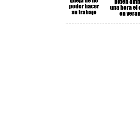
queja de no
piden amp
poder hacer
una hora el 
su trabajo
en vera