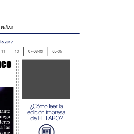
 PEÑAS
io 2017
11
10
07-08-09
05-06
nco
¿Cómo leer la
tante
edición impresa
niega
de EL FARO?
eres
a las
s que