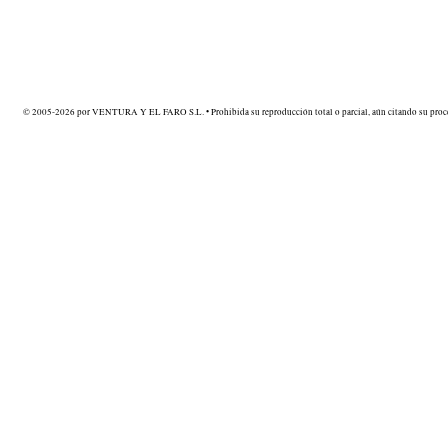
© 2005-2026 por VENTURA Y EL FARO S.L. • Prohibida su reproducción total o parcial, aún citando su proce