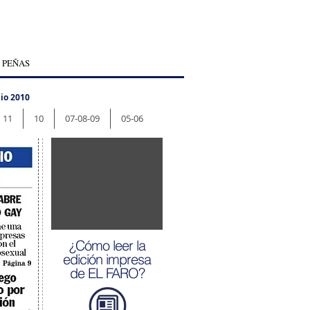
 PEÑAS
io 2010
11
10
07-08-09
05-06
¿Cómo leer la
edición impresa
de EL FARO?