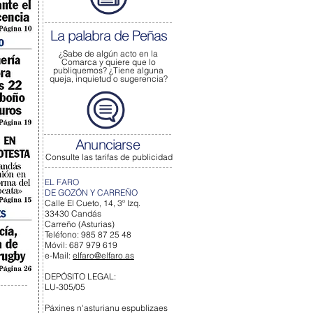
La palabra de Peñas
¿Sabe de algún acto
en la
Comarca y quiere que lo
publiquemos?
¿Tiene alguna
queja, inquietud o sugerencia?
Anunciarse
Consulte las tarifas de publicidad
EL FARO
DE GOZÓN Y CARREÑO
Calle El Cueto, 14, 3º Izq.
33430 Candás
Carreño (Asturias)
Teléfono: 985 87 25 48
Móvil: 687 979 619
e-Mail:
elfaro@elfaro.as
DEPÓSITO LEGAL:
LU-305/05
Páxines n'asturianu espublizaes