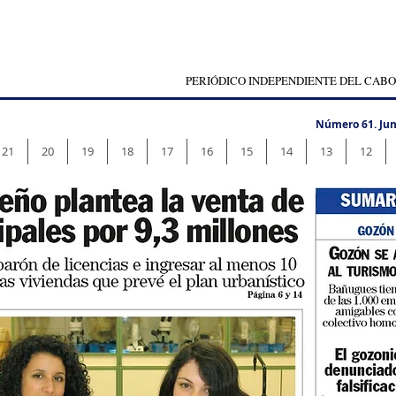
PERIÓDICO INDEPENDIENTE DEL CABO
Número 61. Jun
21
20
19
18
17
16
15
14
13
12