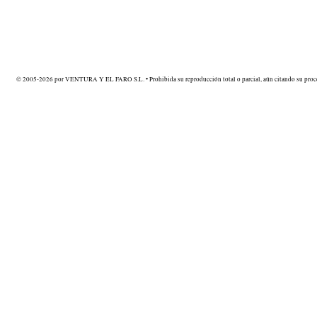
© 2005-2026 por VENTURA Y EL FARO S.L. • Prohibida su reproducción total o parcial, aún citando su proce