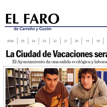
2026
25
24
23
22
21
20
19
18