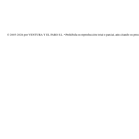
© 2005-2026 por VENTURA Y EL FARO S.L. • Prohibida su reproducción total o parcial, aún citando su proce