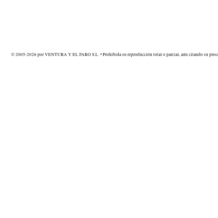
© 2005-2026 por VENTURA Y EL FARO S.L. • Prohibida su reproducción total o parcial, aún citando su proce