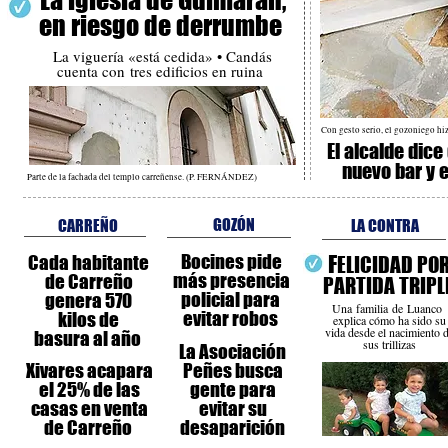
en riesgo de derrumbe
La viguería «está cedida» • Candás
cuenta con tres edificios en ruina
Con gesto serio, el gozoniego 
El alcalde dice
nuevo bar y e
Parte de la fachada del templo carreñense. (P. FERNÁNDEZ)
GOZÓN
CARREÑO
LA CONTRA
Bocines pide
F
Cada habitante
ELICIDAD PO
más presencia
de Carreño
PARTIDA TRIPL
policial para
genera 570
Una familia de Luanco
evitar robos
kilos de
explica cómo ha sido su
vida desde el nacimiento 
basura al año
sus trillizas
La Asociación
Xivares acapara
Peñes busca
el 25% de las
gente para
casas en venta
evitar su
de Carreño
desaparición