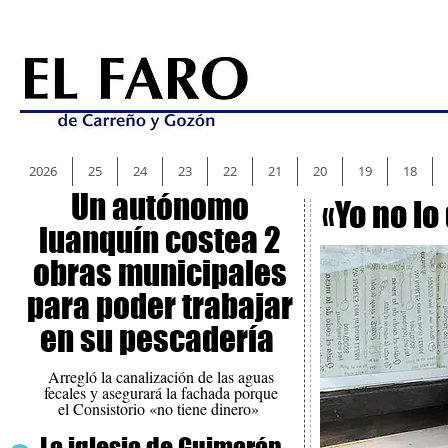
2026
25
24
23
22
21
20
19
18
Un autónomo
«Yo no lo
luanquín costea 2
obras municipales
para poder trabajar
en su pescadería
Arregló la canalización de las aguas
fecales y asegurará la fachada porque
el Consistorio «no tiene dinero»
La iglesia de Guimarán,