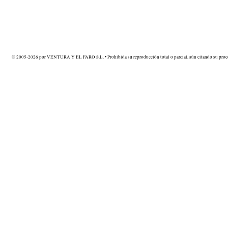
© 2005-2026 por VENTURA Y EL FARO S.L. • Prohibida su reproducción total o parcial, aún citando su proce