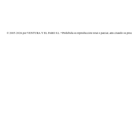
© 2005-2026 por VENTURA Y EL FARO S.L. • Prohibida su reproducción total o parcial, aún citando su proce