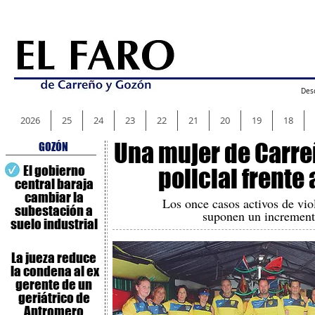
Desc
2026
25
24
23
22
21
20
19
18
Una mujer de Carre
GOZÓN
El gobierno
policial frente
central baraja
cambiar la
Los once casos activos de vio
subestación a
suponen un increment
suelo industrial
La jueza reduce
la condena al ex
gerente de un
geriátrico de
Antromero