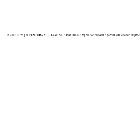
© 2005-2026 por VENTURA Y EL FARO S.L. • Prohibida su reproducción total o parcial, aún citando su proce