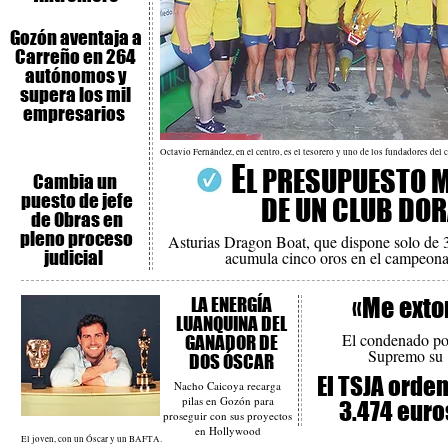
Gozón aventaja a
Carreño en 264
autónomos y
supera los mil
empresarios
Octavio Fernández, en el centro, es el tesorero y uno de los fundadores d
E
L PRESUPUESTO 
Cambia un
puesto de jefe
DE UN CLUB DO
de Obras en
pleno proceso
Asturias Dragon Boat, que dispone solo de 
judicial
acumula cinco oros en el campeon
«Me exto
LA ENERGÍA
LUANQUINA DEL
El condenado por
GANADOR DE
Supremo su «
DOS ÓSCAR
El TSJA orde
Nacho Caicoya recarga
pilas en Gozón para
3.474 euro
proseguir con sus proyectos
en Hollywood
El joven, con un Óscar y un BAFTA.