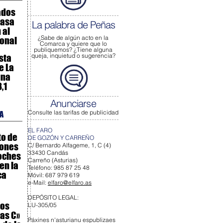
ados
rasa
La palabra de Peñas
 al
¿Sabe de algún acto
en la
ional
Comarca y quiere que lo
publiquemos?
¿Tiene alguna
queja, inquietud o sugerencia?
sta
e La
una
,1
s
Anunciarse
Consulte las tarifas de publicidad
A
EL FARO
to de
DE GOZÓN Y CARREÑO
lones
C/ Bernardo Alfageme, 1, C (4)
33430 Candás
oches
Carreño (Asturias)
en la
Teléfono: 985 87 25 48
ca
Móvil: 687 979 619
e-Mail:
elfaro@elfaro.as
DEPÓSITO LEGAL:
ios
LU-305/05
as C»
Páxines n'asturianu espublizaes