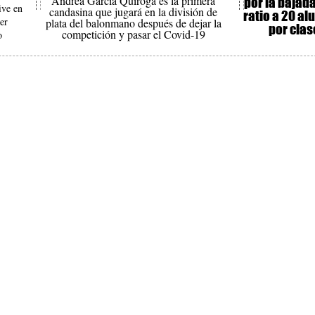
Andrea García Quiroga es la primera
por la bajada
ive en
candasina que jugará en la división de
ratio a 20 a
er
plata del balonmano después de dejar la
por clas
competición y pasar el Covid-19
so