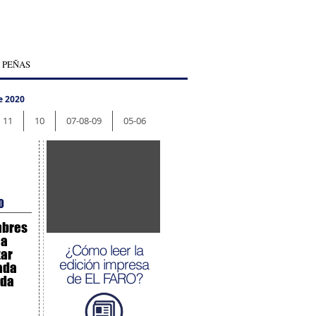
 PEÑAS
e 2020
11
10
07-08-09
05-06
O
mbres
 a
¿Cómo leer la
ar
edición impresa
ada
de EL FARO?
ada