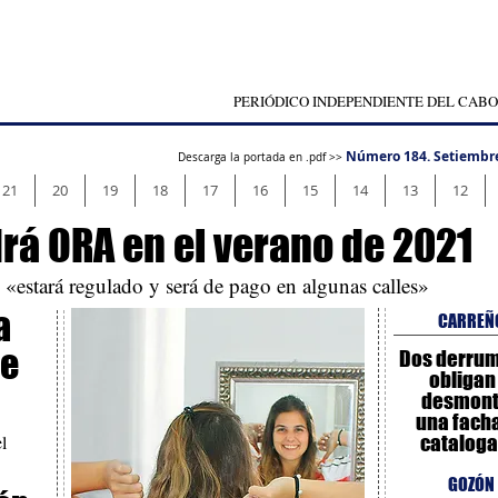
PERIÓDICO INDEPENDIENTE DEL CABO
Número 184. Setiembr
Descarga la portada en .pdf >>
21
20
19
18
17
16
15
14
13
12
rá ORA en el verano de 2021
 «estará regulado y será de pago en algunas calles»
a
CARREÑ
de
Dos derru
obligan
desmont
una fach
l
catalog
GOZÓN