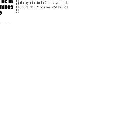
 de la
cola ayuda de la Conseyería de
lumnos
Cultura del Principáu d'Asturies
e