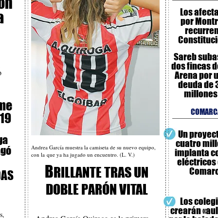
rón
Los afect
a
por Mont
recurren
Constituc
Sareb suba
dos fincas d
o
Arena por 
deuda de 3
millone
ome
COMARC
-19
Un proyec
ga
cuatro mil
Andrea García muestra la camiseta de su nuevo equipo,
agó
implanta c
con la que ya ha jugado un encuentro. (L. V.)
eléctricos 
B
RILLANTE TRAS UN
Comar
DAS
N
DOBLE PARÓN VITAL
Los coleg
crearán «aul
s,