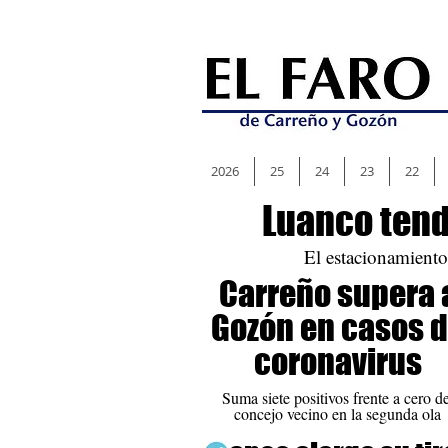
2026
25
24
23
22
Luanco tend
El estacionamiento
Carreño supera 
Gozón en casos 
coronavirus
Suma siete positivos frente a cero de
concejo vecino en la segunda ola