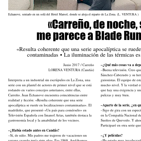
Echanove, sentado en un sofá del Hotel Marsol, donde se aloja el reparto de La Zona. (L. VENTURA )
«Carreño, de noche, 
me parece a Blade Ru
«Resulta coherente que una serie apocalíptica se ruede
contaminadas • La iluminación de las térmicas es
Junio 2017 / Carreño
–¿Qué más cosas va a de
LORENA VENTURA (Candás)
–Buena televisión. Creo qu
Sánchez-Cabezudo y su her
Interpreta a un industrial sin escrúpulos en La Zona, una
guionistas. El equipo de est
serie con un plantel de actores de primer nivel que se está
mucho nivel. Y la verdad e
rodando en varios concejos asturianos, entre ellas,
que hay una exigencia y un
Carreño. Juan Echanove encuentra coincidencias entre
pulcras y muy bien.
realidad y ficción: «Resulta coherente que una serie
apocalíptica se ruede en localizaciones contaminadas». El
–Aparte de la serie, ¿en 
madrileño, que presentó «Un país para comérselo» en
–Sigo de gira con un espect
Televisión Española con Imanol Arias, también destaca la
en la Compañía Nacional de
gastronomía local y la amabilidad de los vecinos.
Sueños de Quevedo. Y ahora
Participaré en otra serie qu
–¿Había estado antes en Candás?
–Sí, de niño. Mis padres me trajeron de vacaciones un
–¿Y películas?
verano cuando tenía siete años. Era 1968. Andábamos
–He estado muy involucrad