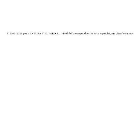
© 2005-2026 por VENTURA Y EL FARO S.L. • Prohibida su reproducción total o parcial, aún citando su proce