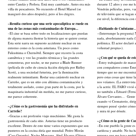
entre Candás y Perlora. Está muy cambiado. Antes era más
durante 12 años y eso me ha
villa de pescadores. No recuerdo el Hotel Marsol (se
Vendrán películas, pero, va
inauguró dos años después), pero sí los chigres.
de televisión que se hagan 
ese nivel, la diferencia co
–Resulta curioso que una serie apocalíptica se ruede en
una de las zonas más contaminadas de Europa...
–Hablando de Cuéntame
–El cine se basa sobre todo en localizaciones que puedan
–(Interrumpe la pregunta) 
de alguna manera ilustrar la historia que se quiere contar.
nada, absolutamente nada (S
Esta serie narra un supuesto accidente nuclear en un
polémica. El actor declaró 
entorno como es la costa asturiana. Un poco como
voluntad propia»).
Fukushima o Chernóbil. Siempre que recorro la costa
cantábrica y veo las grandes térmicas y las grandes
–¿Con qué se queda de est
cementeras, por noche, se me parece a Blade Runner
–Estoy trabajando de marav
(película de culto de ciencia ficción dirigida por Ridley
con compañeros como Emm
Scott), a una sociedad futurista, por la iluminación
tiempo que no me encontr
realmente intimidante. Rodar una catástrofe nuclear en
pero estas cosas que tiene 
Carreño, que es un sitio con altísima contaminación y
nos veíamos. (La entrevista
totalmente asolado, como gran parte de la costa, por la
a la actriz. EL FARO vivió e
maquinaria industrial sin medida, no me parece curioso,
no también a Eduard (Fern
me parece coherente.
Álvaro Cervantes… Gente 
cuando vi Crematorio, diri
–¿Cómo es la gastronomía que ha disfrutado en
siempre pensé «joder cómo m
Carreño?
y mira tú por dónde.
–Gracias a mi profesión viajo muchísimo. Me gusta la
gastronomía de cada sitio. Asturias tiene un producto
–¿Cómo es la gente de Ca
excelente. Dentro de esto tiene varios exponentes que son
–En este pueblo la gente es
punteros en la cocina diría que mundial. Pedro Morán
cariñosa y amable. No ha ha
(Casa Gerardo), Nacho Manzano, Abel Álvarez (Güeyu
persona que me haya pedido