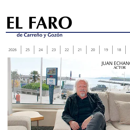
2026
25
24
23
22
21
20
19
18
JUAN ECHAN
ACTOR