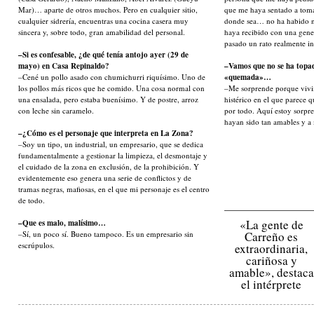
Mar)… aparte de otros muchos. Pero en cualquier sitio,
que me haya sentado a toma
cualquier sidrería, encuentras una cocina casera muy
donde sea… no ha habido n
sincera y, sobre todo, gran amabilidad del personal.
haya recibido con una genero
pasado un rato realmente i
–Si es confesable, ¿de qué tenía antojo ayer (29 de
mayo) en Casa Repinaldo?
–Vamos que no se ha topa
–Cené un pollo asado con chumichurri riquísimo. Uno de
«quemada»…
los pollos más ricos que he comido. Una cosa normal con
–Me sorprende porque vivi
una ensalada, pero estaba buenísimo. Y de postre, arroz
histérico en el que parece 
con leche sin caramelo.
por todo. Aquí estoy sorpr
hayan sido tan amables y a
–¿Cómo es el personaje que interpreta en La Zona?
–Soy un tipo, un industrial, un empresario, que se dedica
fundamentalmente a gestionar la limpieza, el desmontaje y
el cuidado de la zona en exclusión, de la prohibición. Y
evidentemente eso genera una serie de conflictos y de
tramas negras, mafiosas, en el que mi personaje es el centro
de todo.
«La gente de
–Que es malo, malísimo…
–Sí, un poco sí. Bueno tampoco. Es un empresario sin
Carreño es
escrúpulos.
extraordinaria,
cariñosa y
amable», destaca
el intérprete