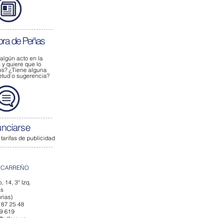
bra de Peñas
 algún acto
en la
y quiere que lo
os?
¿Tiene alguna
ietud o sugerencia?
nciarse
 tarifas de publicidad
 CARREÑO
, 14, 3º Izq.
ás
rias)
 87 25 48
79 619