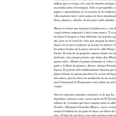
belleza que se escapa a los ojos de muchos porque e
escondida entre el hormigón. Solo es perceptible a v
pájaro o adentrándose en el corazón de los edificios
villa marinera tiene varios patios de luces engalana
flores, plantas y árboles, al más puro estilo andaluz.
Marzo es el mes que inaugura la primavera y, con ell
vergel urbano empezará a lucir como nunca. Y es q
invierno la imagen es bien diferente, las macetas si
ahí, pero no el crisol de color que otorgan las flores
blanco de la nieve sustituyó al arcoiris en febrero. 
los patios bonitos de Luanco está en la calle Ortega 
Gasset. Se trata de un pequeño espacio dentro de un
dedicado a las enmarcaciones, que mima Ana Morá
quince años. «Desde el primer momento se volcó co
patio y lo llenó de plantas y flores», destaca Fernan
García. El gerente del establecimiento lamenta que 
pleno febrero no pueda percibirse la viveza del luga
más ahora, que las obras de instalación de un ascen
una Comunidad de Propietarios anexa llenó de polv
vergel.
Otro los rincones naturales «secretos» es lo que los
lugareños conocen como «acera ancha de El Tocot
edificio de viviendas que hace esquina entre la calle
Oviedo y Hermanos González Blanco, cuyos vecino
restan la frialdad de un patio de luces con flores de
tipo. Al lado de este lugar, hay otro paraíso verde