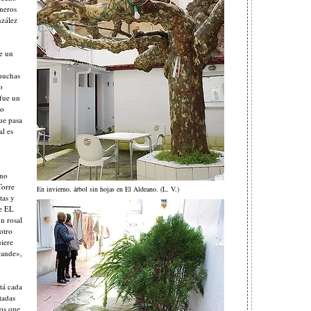
neros
nzález
te un
 muchas
o
 fue un
to
ue pasa
al es
 no
Torre
En invierno, árbol sin hojas en El Aldeano. (L. V.)
tas y
de EL
n rosal
otro
uiere
rande»,
stá cada
tadas
ños que