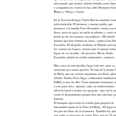
más grande, que incluye árboles frutales como limo
y comparten los vecinos de las calles Hermanos Go
Blanco y Ortega y Gasset.
En la Travesía Eulogio Varela Hervías también exis
edén particular. El hermoso y enorme jardín, que
pertenece a la familia Cores Escandón, cuenta con
flores, pozo de agua, un sinfín de plantas y, como n
podía ser de otra manera, una palmera. «Mi abuelo
indiano que hizo fortuna en cuba», explica Luis So
Escandón. El abogado, residente en Madrid, pero q
los veranos en Luanco, destacó que el espacio natur
digno de ver en julio. «Es precioso. Mi tía, Estela
Escandón, plantó un rosales estupendos», remarcó.
Muy cerca de este bucólico lugar está otro, pero ya
encerrado por cuatro paredes. Se trata de la propia 
de Reloj, que sus vecinos engalanan con flores, plan
árboles. Emilio Ovies Sirgo, colaborador habitual 
FARO, es uno de ellos. Tiene plantadas hortensias, u
(«con gran olor», apunta), calas, un melocotonero, 
árbol de laurel e incluso un aguacate, «que me lo q
cortar el Ayuntamiento porque dice que está muy g
lamenta.
El luanquín aprovecha la ocasión para quejarse de
lamentable estado de la Torre del Reloj. «El lugar e
dos por tres lleno de excrementos. También hay pin
que nadie se preocupa de quitar. Hace más de 20 a