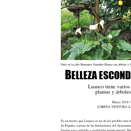
Patio en la calle Hermanos González Blanco con árboles y f
B
ELLEZA ESCOND
Luanco tiene varios
plantas y árboles
Marzo 2018 /
LORENA VENTURA (L
Es un hecho que Luanco es un de los pueblos más b
de España, a pesar de las limitaciones del Ayuntami
Gozón para cuidarlo y explotarlo turísticamente. H