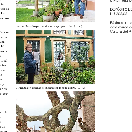
e-Mail:
elfaro
stá
ista de
DEPÓSITO L
. La
LU-305/05
dos con
Páxines n'ast
Emilio Ovies Sirgo muestra su vergel particular. (L. V.)
cola ayuda d
Cultura del P
a, este
ue en
guen
. El
Uno de
y
 local
n hace
n el
do
en
r y,
Vivienda con decenas de macetas en la zona centro. (L. V.).
sor en
o este
e». Un
s
s
 todo
 mucho