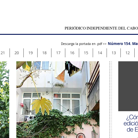
PERIÓDICO INDEPENDIENTE DEL CABO
Número 154. Ma
Descarga la portada en .pdf >>
21
20
19
18
17
16
15
14
13
12
¿Cóm
edici
de 