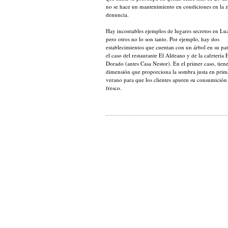
no se hace un mantenimiento en condiciones en la 
denuncia.
Hay incontables ejemplos de lugares secretos en Lu
pero otros no lo son tanto. Por ejemplo, hay dos
establecimientos que cuentan con un árbol en su pat
el caso del restaurante El Aldeano y de la cafetería 
Dorado (antes Casa Nestor). En el primer caso, tiene
dimensión que proporciona la sombra justa en prim
verano para que los clientes apuren su consumición 
fresco.