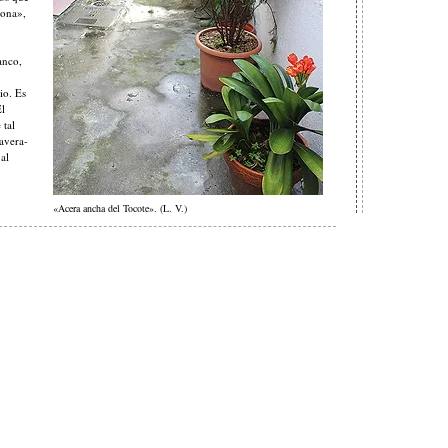
zona»,
anco,
io. Es
El
 tal
avera-
al
«Acera ancha del Tocote». (L. V.)