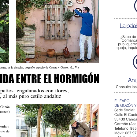
La pala
¿Sabe de
Comarca 
publiquem
queja, inqu
uente. A la derecha, pequeño espacio de Ortega y Gasset. (L. V.)
IDA ENTRE EL HORMIGÓN
Anu
Consulte las
 patios engalanados con flores,
, al más puro estilo andaluz
EL FARO
DE GOZÓN Y
 Gozón
Sede Social:
uanco)
Calle El Cueto
33430 Cand
Carreño (Astu
onitos
Teléfono: 985
ento de
Móvil: 687 9
ay