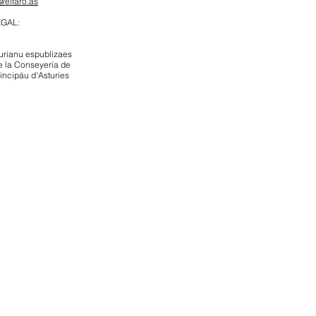
@elfaro.as
EGAL:
urianu espublizaes
e la Conseyería de
rincipáu d'Asturies