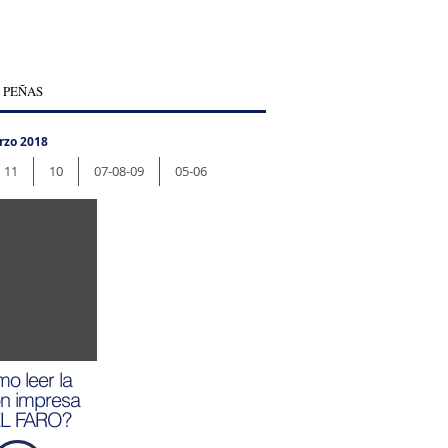
 PEÑAS
rzo 2018
11
10
07-08-09
05-06
o leer la
ón impresa
EL FARO?