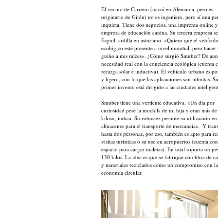
El vecino de Carreño (nació en Alemania, pero es
originario de Gijón) no es ingeniero, pero sí una pe
inquieta. Tiene dos negocios, una imprenta online 
empresa de educación canina. Su tercera empresa se
Esguil, ardilla en asturiano. «Quiero que el vehícul
ecológico esté presente a nivel mundial, pero hacer
guiño a mis raíces». ¿Cómo surgió Smuber? De aun
necesidad real con la conciencia ecológica (cuenta 
recarga solar e inductiva). El vehículo urbano es po
y ligero, con lo que las aplicaciones son infinitas. S
primer invento está dirigido a las ciudades inteligent
Smuber tiene una vertiente educativa. «Un día por
curiosidad pesé la mochila de mi hija y eran más de 
kilos», indica. Su robustez permite su utilización en
almacenes para el transporte de mercancías. Y tran
hasta dos personas, por eso, también es apto para re
visitas turísticas o su uso en aeropuertos (cuenta con
espacio para cargar maletas). En total soporta un pe
130 kilos. La idea es que se fabrique con fibra de 
y materiales reciclados como un compromiso con la
economía circular.