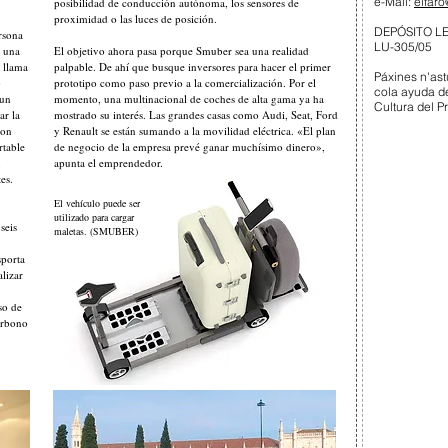
e-Mail:
elfaro
posibilidad de conducción autónoma, los sensores de
proximidad o las luces de posición.
DEPÓSITO L
rsona
LU-305/05
y una
El objetivo ahora pasa porque Smuber sea una realidad
 llama
palpable. De ahí que busque inversores para hacer el primer
Páxines n'ast
o
prototipo como paso previo a la comercialización. Por el
cola ayuda d
 un
momento, una multinacional de coches de alta gama ya ha
Cultura del P
ar la
mostrado su interés. Las grandes casas como Audi, Seat, Ford
con
y Renault se están sumando a la movilidad eléctrica. «El plan
rtable
de negocio de la empresa prevé ganar muchísimo dinero»,
u
apunta el emprendedor.
es.
El vehículo puede ser
utilizado para cargar
seis
maletas. (SMUBER)
sporta
alizar
so de
carbono