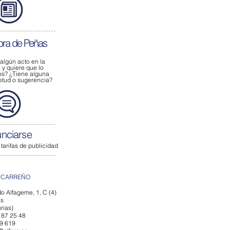
bra de Peñas
 algún acto
en la
y quiere que lo
os?
¿Tiene alguna
ietud o sugerencia?
nciarse
 tarifas de publicidad
 CARREÑO
o Alfageme, 1, C (4)
ás
rias)
 87 25 48
79 619