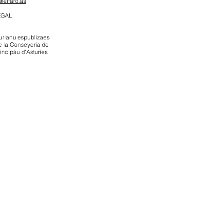
@elfaro.as
EGAL:
urianu espublizaes
e la Conseyería de
rincipáu d'Asturies