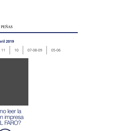
 PEÑAS
ril 2019
11
10
07-08-09
05-06
o leer la
ón impresa
EL FARO?