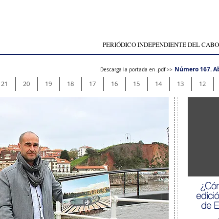
PERIÓDICO INDEPENDIENTE DEL CABO
Número 167. Ab
Descarga la portada en .pdf >>
21
20
19
18
17
16
15
14
13
12
¿Cóm
edici
de 