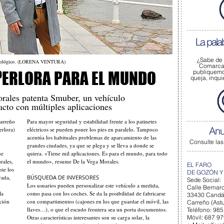
La pala
¿Sabe de
lo ecológico. (LORENA VENTURA)
Comarca 
P
publiquem
ERLORA PARA EL MUNDO
queja, inqu
rales patenta Smuber, un vehículo
cto con múltiples aplicaciones
arreño
Para mayor seguridad y estabilidad frente a los patinetes
Anu
rlora)
eléctricos se pueden poner los pies en paralelo. Tampoco
acentúa los habituales problemas de aparcamiento de las
Consulte las
grandes ciudades, ya que se plega y se lleva a donde se
ue
quiera. «Tiene mil aplicaciones. Es para el mundo, para todo
rales,
el mundo», resume De la Vega Morales.
EL FARO
nte los
DE GOZÓN Y
rada,
BÚSQUEDA DE INVERSORES
Sede Social:
Los usuarios pueden personalizar este vehículo a medida,
Calle Bernard
la
como pasa con los coches. Se da la posibilidad de fabricarse
33430 Cand
ción
con compartimentos (cajones en los que guardar el móvil, las
Carreño (Astu
llaves…), o que el escudo frontera sea un porta documentos.
Teléfono: 985
Otras características interesantes son su carga solar, la
Móvil: 687 9