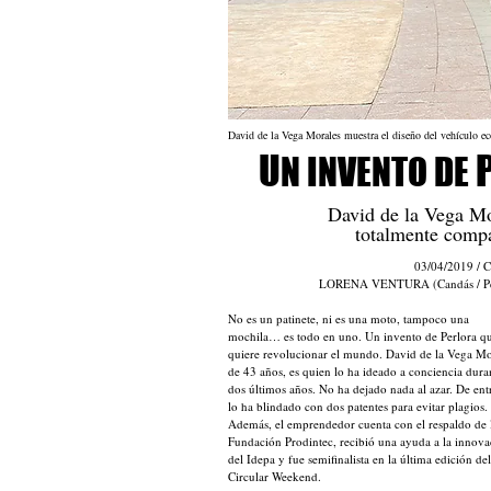
David de la Vega Morales muestra el diseño del vehícu
U
N INVENTO DE
David de la Vega Mo
totalmente compa
03/04/2019
/ C
LORENA VENTURA (Candás / Pe
No es un patinete, ni es una moto, tampoco una
mochila… es todo en uno. Un invento de Perlora q
quiere revolucionar el mundo. David de la Vega Mo
de 43 años, es quien lo ha ideado a conciencia dura
dos últimos años. No ha dejado nada al azar. De ent
lo ha blindado con dos patentes para evitar plagios.
Además, el emprendedor cuenta con el respaldo de 
Fundación Prodintec, recibió una ayuda a la innova
del Idepa y fue semifinalista en la última edición del
Circular Weekend.