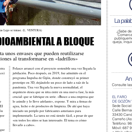
La pala
ezas Lego se tratase. (L. VENTURA)
¿Sabe de
Comarca 
DIOAMBIENTAL A BLOQUE
publiquem
queja, inqu
a unos envases que pueden reutilizarse
ciones al transformarse en «ladrillos»
ntra
Folasco arrancó con el proyecto sostenible una vez llegada la
co)
jubilación. Poco después, en 2019, fue admitido en el
An
programa Impulsa de Gijón, donde construyó su primer
prototipo en 3D, dejándolo un poco de lado a raíz de la
Consulte las
pandemia. Una vez llegada la nueva normalidad, el
arquitecto desea que su idea entre en una nueva fase, la más
crucial: que se fabrique en serie. «Busco a una empresa que
EL FARO
e
lo asimile y lo lleve adelante», expone. Y mira a firmas de
DE GOZÓN 
Sede Social
EEI
agua, leche o de productos de limpieza. De ahí que haya
Calle Bernar
lón
iniciado un periplo por fabricantes asturianos para
33430 Can
 por
implementarlo. La tarea no está siendo fácil, a pesar de que
Carreño (Ast
«en todos los sitios se han interesado. El tema es cómo
Teléfono: 9
llevarlo a cabo».
Móvil: 687 
 que