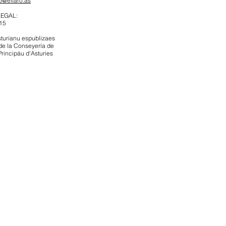
ro@elfaro.as
LEGAL:
15
sturianu espublizaes
de la Conseyería de
Principáu d'Asturies