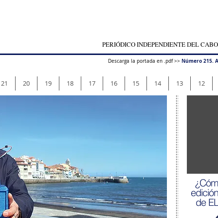
PERIÓDICO INDEPENDIENTE DEL CABO
Número 215. A
Descarga la portada en .pdf >>
21
20
19
18
17
16
15
14
13
12
¿Cómo
edició
de E