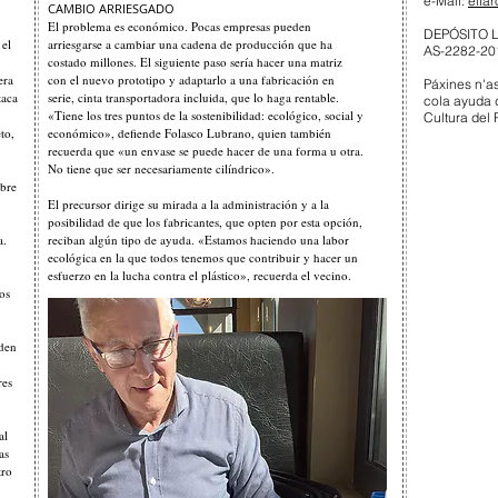
e-Mail:
elfa
CAMBIO ARRIESGADO
El problema es económico. Pocas empresas pueden
DEPÓSITO 
 el
arriesgarse a cambiar una cadena de producción que ha
AS-2282-20
costado millones. El siguiente paso sería hacer una matriz
era
con el nuevo prototipo y adaptarlo a una fabricación en
Páxines n'a
taca
serie, cinta transportadora incluida, que lo haga rentable.
cola ayuda 
«Tiene los tres puntos de la sostenibilidad: ecológico, social y
Cultura del 
to,
económico», defiende Folasco Lubrano, quien también
recuerda que «un envase se puede hacer de una forma u otra.
No tiene que ser necesariamente cilíndrico».
mbre
El precursor dirige su mirada a la administración y a la
posibilidad de que los fabricantes, que opten por esta opción,
a.
reciban algún tipo de ayuda. «Estamos haciendo una labor
ecológica en la que todos tenemos que contribuir y hacer un
esfuerzo en la lucha contra el plástico», recuerda el vecino.
os
eden
res
al
as
tro