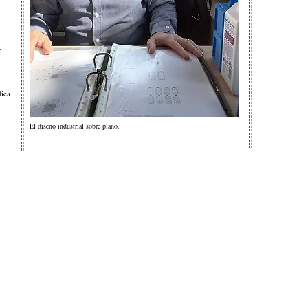
e
dica
El diseño industrial sobre plano.