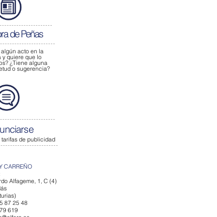
bra de Peñas
 algún acto
en la
y quiere que lo
os?
¿Tiene alguna
ietud o sugerencia?
unciarse
 tarifas de publicidad
Y CARREÑO
:
do Alfageme, 1, C (4)
dás
urias)
85 87 25 48
979 619