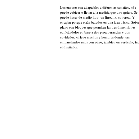
Los envases son adaptables a diferentes tamaños. «Se
puede cubicar o llevar a la medida que uno quiera. Se
puede hacer de medio litro, un litro…», concreta. Y
encajan porque están basados en una idea básica. Sobr
plano son bloques que permiten las tres dimensiones
edificándolos en base a dos protuberancias y dos
cavidades. «Tiene machos y hembras donde van
emparejandos unos con otros, también en vertical», in
el diseñador.