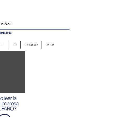
 PEÑAS
bril 2023
11
10
07-08-09
05-06
 leer la
n impresa
L FARO?