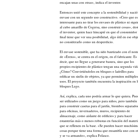
encajan unas con otras», indica el inventor.
Entonces unió este concepto a la sostenibilidad y nació
envase con un segundo uso constructivo. «Creo que es
interesante para no tirar los envases de plástico ni siqui
al cubo amarillo de Cogersa, sino construir cosas», des
el inventor, quien hace hincapié en que el consumidor
final tiene que ver una posibilidad, algo útil en ese obje
no considerarlo como un desperdicio.
El envase sostenible, que ha sido bautizado con el no
de «Erens», se centra en el origen, en el fabricante. Es
decir, que no llegue a generarse basura, sino que los
propios recipientes de plástico tengan una segunda vid
¿Cómo? Convirtiéndolos en bloques o ladrillos para
edificar un sinfín de objetos, ya que permiten múltiples
usos. El proyecto también encuentra la inspiración en l
bloques Lego.
Así, explica, cada uno podría armar lo que quiera. Pu
ser utilizados como un juego para niños, pero también
para construir casetas para el jardín, biombos separado
para oficinas, invernaderos, muros, recipientes de
almacenaje, como aislante de edificios y para hacer
estanterías más o menos robustas en función del materi
que se rellenen en la base. «Se pueden hacer muchísim
cosas porque tiene una forma que ensambla uno con o
y se va armando», explica Folasco.