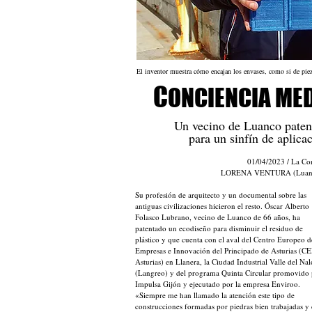
El inventor muestra cómo encajan los envases, como si de pi
C
ONCIENCIA ME
Un vecino de Luanco patent
para un sinfín de aplica
01/04/2023 / La Co
LORENA VENTURA (Luan
Su profesión de arquitecto y un documental sobre las
antiguas civilizaciones hicieron el resto. Óscar Alberto
Folasco Lubrano, vecino de Luanco de 66 años, ha
patentado un ecodiseño para disminuir el residuo de
plástico y que cuenta con el aval del Centro Europeo d
Empresas e Innovación del Principado de Asturias (C
Asturias) en Llanera, la Ciudad Industrial Valle del Na
(Langreo) y del programa Quinta Circular promovido
Impulsa Gijón y ejecutado por la empresa Enviroo.
«Siempre me han llamado la atención este tipo de
construcciones formadas por piedras bien trabajadas y