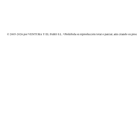
© 2005-2026 por VENTURA Y EL FARO S.L. • Prohibida su reproducción total o parcial, aún citando su proce