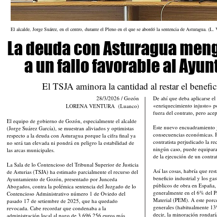
El alcalde, Jorge Suárez, en el centro, durante el Pleno en el que se abordó la sentencia de Asturagua. (L. 
La deuda con Asturagua men
a un fallo favorable al Ayu
El TSJA aminora la cantidad al restar el benefic
28/3/2026 / Gozón
De ahí que deba aplicarse el
«enriquecimiento injusto» p
LORENA VENTURA (Luanco)
fuera del contrato, pero ace
El equipo de gobierno de Gozón, especialmente el alcalde
Este nuevo encuadramiento j
(Jorge Suárez García), se muestran aliviados y optimistas
consecuencias económicas. Po
respecto a la deuda con Asturagua porque la cifra final ya
contratista perjudicado la r
no será tan elevada ni pondrá en peligro la estabilidad de
ningún caso, puede equipara
las arcas municipales.
de la ejecución de un contr
La Sala de lo Contencioso del Tribunal Superior de Justicia
Así las cosas, habría que res
de Asturias (TSJA) ha estimado parcialmente el recurso del
beneficio industrial y los ga
Ayuntamiento de Gozón, presentado por Junceda
públicos de obra en España, e
Abogados, contra la polémica sentencia del Juzgado de lo
generalmente en el 6% del P
Contencioso Administrativo número 1 de Oviedo del
Material (PEM). A este porce
pasado 17 de setiembre de 2025, que ha quedado
generales (habitualmente 13%
revocada. Cabe recordar que condenaba a la
decir, la minoración rondarí
administración local al pago de 3.696.256 euros más