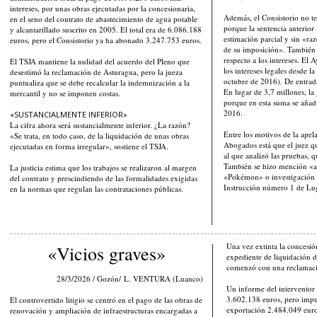
intereses, por unas obras ejecutadas por la concesionaria,
Además, el Consistorio no te
en el seno del contrato de abastecimiento de agua potable
porque la sentencia anterior
y alcantarillado suscrito en 2005. El total era de 6.086.188
estimación parcial y sin «r
euros, pero el Consistorio ya ha abonado 3.247.753 euros.
de su imposición». También 
respecto a los intereses. El
El TSJA mantiene la nulidad del acuerdo del Pleno que
los intereses legales desde l
desestimó la reclamación de Asturagua, pero la jueza
octubre de 2016). De entrada,
puntualiza que se debe recalcular la indemnización a la
En lugar de 3,7 millones, la
mercantil y no se imponen costas.
porque en esta suma se añadí
2016.
«SUSTANCIALMENTE INFERIOR»
La cifra ahora será sustancialmente inferior. ¿La razón?
Entre los motivos de la ape
«Se trata, en todo caso, de la liquidación de unas obras
Abogados está que el juez qu
ejecutadas en forma irregular», sostiene el TSJA.
al que analizó las pruebas, 
También se hizo mención «al 
La justicia estima que los trabajos se realizaron al margen
«Pokémon» o investigación 
del contrato y prescindiendo de las formalidades exigidas
Instrucción número 1 de L
en la normas que regulan las contrataciones públicas.
Una vez extinta la concesió
«Vicios graves»
expediente de liquidación d
comenzó con una reclamaci
28/3/2026 / Gozón/
L. VENTURA (Luanco)
Un informe del interventor
3.602.138 euros, pero imput
El controvertido litigio se centró en el pago de las obras de
exportación 2.484.049 euro
renovación y ampliación de infraestructuras encargadas a