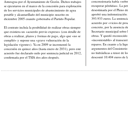
concensionaria había «sobr
Asturagua por el Ayuntamiento de Gozón. Dichos trabajos
recuperar pérdidas». La pet
se ejecutaron en el marco de la concesión para explotación
desestimada por el Pleno d
de los servicios municipales de abastecimiento de agua
aprobó una indemnización 
potable y alcantarillado del municipio suscrito en
393.933 euros. La sentenci
diciembre 2005 cuando gobernaba el Partido Popular.
acuerdo por «vicios de pro
concreto, por la ausencia d
El contrato incluía la posibilidad de realizar obras siempre
Secretario municipal sobre 
que existiera un «acuerdo previo expreso» (con detalle de
obras. Y quedó reconocido l
obras a realizar, plazos y formas de pago, algo que «no se
«incontestable» al transcurr
cumplió» y supone una «grave vulneración de la
reparos. En cuanto a la liqu
legislación vigente»). Ya en 2009 se incrementó la
argumentos del Consistorio 
concesión en quince años (hasta enero de 2031), pero este
no hidráulicas a tenor de lo
acuerdo fue declarado nulo por sentencia judicial en 2012,
descontó 10.404 euros de l
confirmada por el TSJA dos años después.