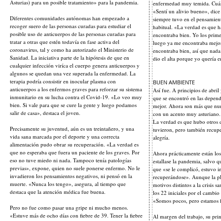
Asturias) para un posible tratamiento» para la pandemia.
enfermedad muy temida. Cuánd
«Sentí un alivio bueno», dic
Diferentes comunidades autónomas han empezado a
siempre tuvo en el pensamient
recoger suero de las personas curadas para estudiar el
habitual. «La verdad es que h
posible uso de anticuerpos de las personas curadas para
encontraba bien. Yo los prime
tratar a otras que estén todavía en fase activa del
luego ya me encontraba mejo
coronavirus, tal y como ha autorizado el Ministerio de
encontraba bien, así que nada
Sanidad. La iniciativa parte de la hipótesis de que en
dio el alta porque yo quería e
cualquier infección viríca el cuerpo genera anticuerpos y
algunos se quedan una vez superada la enfermedad. La
terapia podría consistir en inocular plasma con
BUEN AMBIENTE
anticuerpos a los enfermos graves para reforzar su sistema
Así fue. A principios de abril
inmunitario en su lucha contra el Covid-19. «Lo veo muy
que se encontró en las depend
bien. Si vale para que se cure la gente y luego podamos
mejor. Ahora son más que nunc
salir de casa», destaca el joven.
con un acento muy asturiano.
La verdad es que hubo otros 
Precisamente su juventud, aún es un treintañero, y una
tuvieron, pero también recupe
vida sana marcada por el deporte y una correcta
alegría.
alimentación pudo obrar su recuperación. «La verdad es
que no esperaba que fuera un paciente de los graves. Por
Ahora prácticamente están lo
eso no tuve miedo ni nada. Tampoco tenía patologías
estallase la pandemia, salvo
previas», expone, quien no suele ponerse enfermo. No le
que «se le complicó, estuvo i
invadieron los pensamientos negativos, ni pensó en la
recuperándose». Aunque la pl
muerte. «Nunca los tengo», asegura, al tiempo que
motivos distintos a la crisis 
destaca que la atención médica fue buena.
los 22 iniciales por el cambio
«Somos pocos, pero estamos h
Pero no fue como pasar una gripe ni mucho menos.
«Estuve más de ocho días con fiebre de 39. Tener la fiebre
Al margen del trabajo, su prin