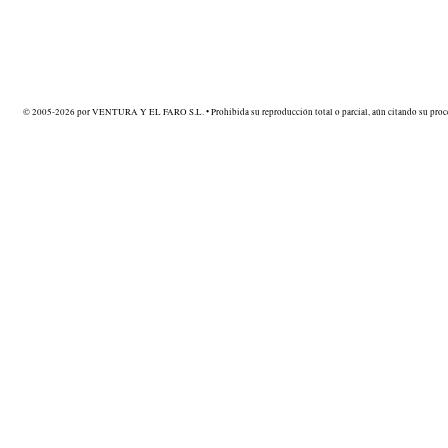
© 2005-2026 por VENTURA Y EL FARO S.L. • Prohibida su reproducción total o parcial, aún citando su proce