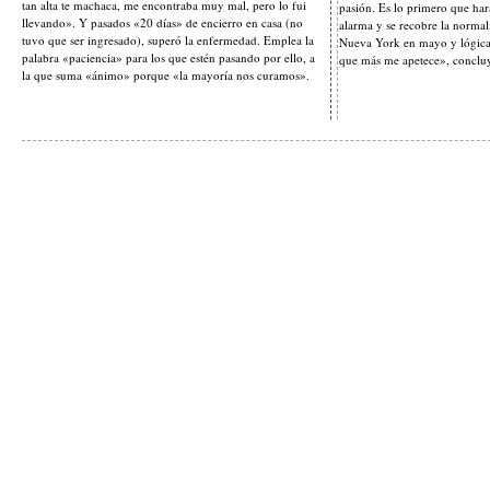
tan alta te machaca, me encontraba muy mal, pero lo fui
pasión. Es lo primero que har
llevando». Y pasados «20 días» de encierro en casa (no
alarma y se recobre la normal
tuvo que ser ingresado), superó la enfermedad. Emplea la
Nueva York en mayo y lógicam
palabra «paciencia» para los que estén pasando por ello, a
que más me apetece», conclu
la que suma «ánimo» porque «la mayoría nos curamos».