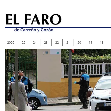
2026
25
24
23
22
21
20
19
18