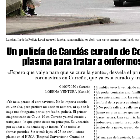
La plantilla de la Policía Local recuperó la relativa normalidad en abril, con varios agentes patrullando por 
Un policía de Candás curado de C
plasma para tratar a enfermo
«Espero que valga para que se cure la gente», desvela el pr
coronavirus en Carreño, que ya está curado y t
01/05/2020 / Carreño
También tuvo la ventaja de no 
LORENA VENTURA (Candás)
de poder contagiar a su famili
casa entera para mí». En este 
«Yo he superado el coronavirus». No le importa decirlo
umbral de la puerta en ningú
en voz alta, pero prefiere no decir su nombre, ni que se le
«No podía salir a la calle, no
haga una fotografía por su profesión, policía. El primer
tengo un gran amigo que me h
diagnosticado de Covid-19 en Carreño ya está curado y
casa», aclara. Una vez más, l
trabajando, lo que quiso desde un principio. Su vocación
sobrellevara mejor la curació
por ayudar a los demás sigue intacta. Y de todas las
mejor de la gente, seguro, de
formas posibles. Sin ir más lejos, el 23 de abril, «doné
plasma en el HUCA (Hospital Universitario Central de
Al margen de hipótesis, lo im