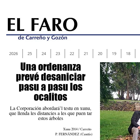
2026
25
24
23
22
21
20
19
18
Una ordenanza
prevé desaniciar
pasu a pasu los
ocalitos
La Corporación abordará’l testu en xunu,
que llenda les distancies a les que puen tar
estos árboles
Xunu 2014 / Carreño
P. FERNÁNDEZ (Candás)