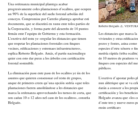
Una ordenanza municipal plantega acabar
progresivamente coles plantaciones d’ocalitos, que ocupen
un 90% de la superficie del suelu forestal arboláu del
conceyu. Compromisu por Carreño plantega aprobar esti
documentu, que se discutirá en xunu ente tolos partíos de
Roberto Holgado. (L. VENTUR
la Corporación, y forma parte del alcuerdu de 14 puntos
firmáu ente l’equipu de Gobiernu y esta formación.
Les distancies que marca l
L’oxetivu del testu ye «regular les distancies que tienen
viviendes y otras edificacio
que respetar les plantaciones forestales con finques
pozos y fontes, asina como 
vecines, edificaciones y estremaes infraestructures»,
especies d’otru xéneru o fin
esplica Roberto Holgado. Amás, el partíu nacionaliegu
medría rápida (triba ocalitu
quier con esto dar puxu a los árboles con certificación
de 10 metros de praderes v
forestal sostenible.
finques con especies del m
públicos.
La eliminación pasu ente pasu de los ocalitos ye ún de los
asuntos que quieren consensuar col restu de grupos,
L’oxetivu d’apostar poles pl
anque de primeres creen qu’una opción sedría «que toles
nun alderique que se va cel
plantaciones fueren amoldándose a les distancies que
darán a conocer a los propie
marca la ordenanza aprovechando los turnos de corta, que
certificación y los benefici
son cadau 10 o 12 años nel casu de los ocalitos», conseña
Holgado avanza que «los 
Holgado.
d’ente tres y nueve euros p
ensin certificar»