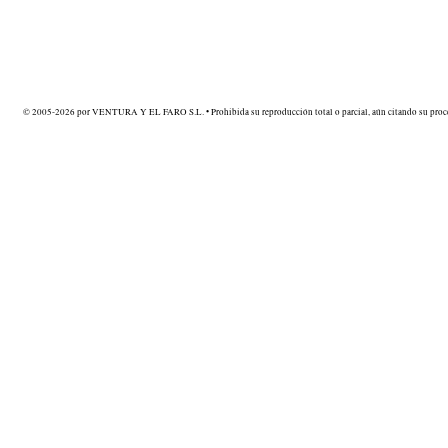
© 2005-2026 por VENTURA Y EL FARO S.L. • Prohibida su reproducción total o parcial, aún citando su proce