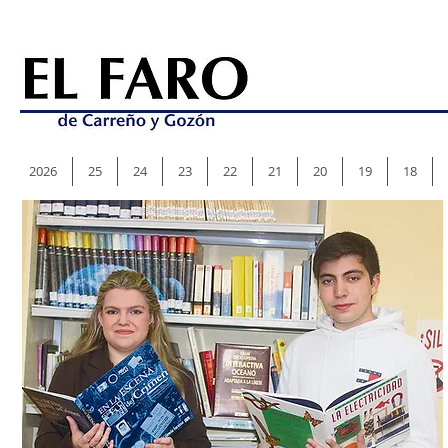
2026
25
24
23
22
21
20
19
18