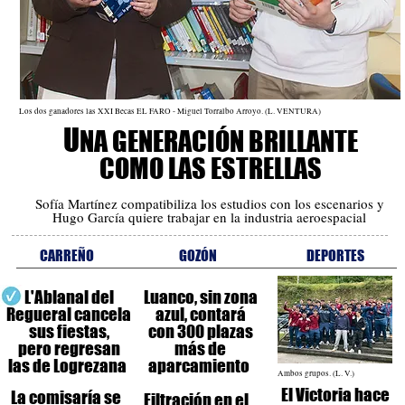
Los dos ganadores las XXI Becas EL FARO - Miguel Torralbo Arroyo. (L. VENTURA)
U
NA GENERACIÓN BRILLANTE
COMO LAS ESTRELLAS
Sofía Martínez compatibiliza los estudios con los escenarios y
Hugo García quiere trabajar en la industria aeroespacial
CARREÑO
GOZÓN
DEPORTES
L'Ablanal del
Luanco, sin zona
Regueral cancela
azul, contará
sus fiestas,
con 300 plazas
pero regresan
más de
las de Logrezana
aparcamiento
Ambos grupos. (L. V.)
El Victoria hace
La comisaría se
Filtración en el