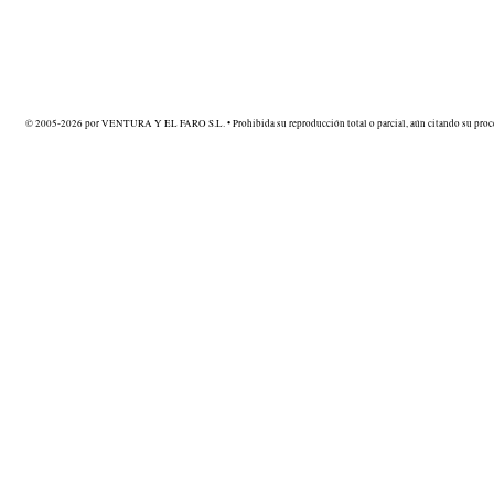
© 2005-2026 por VENTURA Y EL FARO S.L. • Prohibida su reproducción total o parcial, aún citando su proce