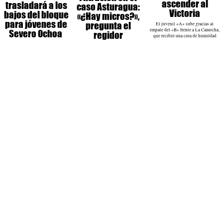
ascender al
trasladará a los
caso Asturagua:
Victoria
bajos del bloque
«¿Hay micros?»,
para jóvenes de
pregunta el
El juvenil «A» sube gracias al
empate del «B» frente a La Camocha,
Severo Ochoa
regidor
que recibió una cura de humildad