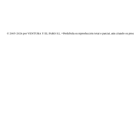
© 2005-2026 por VENTURA Y EL FARO S.L. • Prohibida su reproducción total o parcial, aún citando su proce