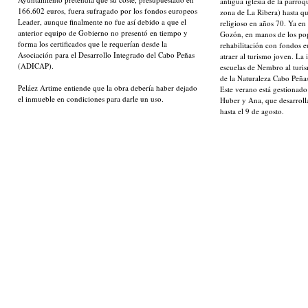
antigua iglesia de la parroq
166.602 euros, fuera sufragado por los fondos europeos
zona de La Ribera) hasta que
Leader, aunque finalmente no fue así debido a que el
religioso en años 70. Ya e
anterior equipo de Gobierno no presentó en tiempo y
Gozón, en manos de los pop
forma los certificados que le requerían desde la
rehabilitación con fondos e
Asociación para el Desarrollo Integrado del Cabo Peñas
atraer al turismo joven. La i
(ADICAP).
escuelas de Nembro al turi
de la Naturaleza Cabo Peñas 
Peláez Artime entiende que la obra debería haber dejado
Este verano está gestionad
el inmueble en condiciones para darle un uso.
Huber y Ana, que desarrol
hasta el 9 de agosto.