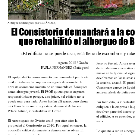
Albergue de Bañugues. (P. FERNÁNDEZ)
El Consistorio demandará a la c
que rehabilitó el albergue de
«El edificio no se puede usar; está lleno de escombros y rat
Agosto 2015 / Gozón
Pero no fue así.
Ahora se en
PAULA FERNÁNDEZ (Bañugues)
dentro de unos cinco años e
nuevo en la Iglesia. «Lógic
El equipo de Gobierno anunció que demandará por la vía
devolvamos en las mismas c
civil a Rubelus, la empresa encargada de acometer la
la cesión», añadió. El prob
obra de acondicionamiento de un inmueble en Bañugues
Consistorio carece de liqui
como albergue juvenil. El PSOE quiere que se depuren
antigua iglesia de Bañugues
responsabilidades porque, a su juicio, «el edificio no se
puede usar para nada. Antes hacían allí teatro, pero ahora
Por todo esto, la vicealcald
está lleno de escombros y ratas», denunció Aránzazu
obliguen a la empresa a la q
Peláez Artime, vicealcaldesa de Gozón.
devolver parte del dinero q
el edificio. A su entender, 
El Arzobispado de Oviedo cedió por diez años la
nada.
propiedad al Consistorio en 2010. Por aquel entonces, la
oposición criticó duramente la demora en las obras. El
Lo que iba a ser un albergu
Ayuntamiento pretendía que su coste, presupuestado en