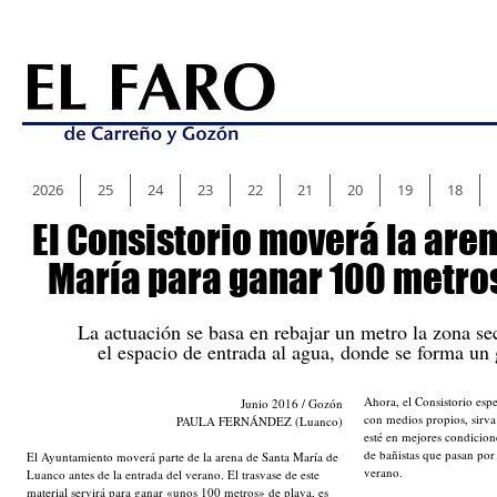
2026
25
24
23
22
21
20
19
18
El Consistorio moverá la are
María para ganar 100 metro
La actuación se basa en rebajar un metro la zona s
el espacio de entrada al agua, donde se forma un
Ahora, el Consistorio espe
Junio 2016 / Gozón
con medios propios, sirva
PAULA FERNÁNDEZ (Luanco)
esté en mejores condicione
de bañistas que pasan por
El Ayuntamiento moverá parte de la arena de Santa María de
verano.
Luanco antes de la entrada del verano. El trasvase de este
material servirá para ganar «unos 100 metros» de playa, es