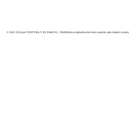
© 2005-2026 por VENTURA Y EL FARO S.L. • Prohibida su reproducción total o parcial, aún citando su proce