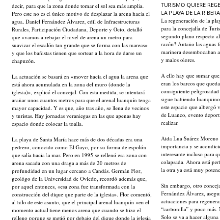
TURISMO QUIERE
REG
decir, para que la zona donde tomar el sol sea más amplia.
LA PLAYA DE LA RIBERA
Pero este no es el único motivo de desplazar la arena hacia el
La regeneración de la pla
agua. Daniel Fernández Álvarez, edil de Infraestructuras
para la concejalía de Turi
Rurales, Participación Ciudadana, Deporte y Ocio, detalló
segundo plano respecto al
que «vamos a rebajar el nivel de arena un metro para
razón? Antaño las aguas fe
suavizar el escalón tan grande que se forma con las mareas»
marinera desembocaban al
y que los bañistas tienen que sortear a la hora de darse un
y malos olores.
chapuzón.
A ello hay que sumar que
La actuación se basará en «mover hacia el agua la arena que
eran los barcos que qued
está ahora acumulada en la zona del muro (donde la
consiguiente peligrosidad
iglesia)», explicó el concejal. Con esta medida, se intentará
sigue habiendo luanquinos
arañar unos cuantos metros para que el arenal luanquín tenga
este espacio que albergó v
mayor capacidad. Y es que, año tras año, se llena de vecinos
de Luanco, evento deport
y turistas. Hay jornadas veraniegas en las que apenas hay
realizar.
espacio donde colocar la toalla.
Aida Lua Suárez Moreno c
La playa de Santa María hace más de dos décadas era una
importancia y se acondicio
pedrero, conocido como El Gayo, por su forma de espolón
interesante incluso para qu
que salía hacia la mar. Pero en 1995 se rellenó esa zona con
colapsada. Ahora está per
arena sacada con una draga a más de 20 metros de
la otra ya está muy poten
profundidad en un lugar cercano a Candás. Germán Flor,
geológo de la Universidad de Oviedo, recordó además que,
Sin embargo, otro concejal
por aquel entonces, «esa zona fue transformada con la
Fernández Álvarez, asegu
construcción del dique que parte de la iglesia». Flor comentó,
actuaciones para regenerar
al hilo de este asunto, que el principal arenal luanquín «en el
“carbonilla” y poco más. 
momento actual tiene menos arena que cuando se hizo el
Solo se va a hacer alguna
relleno porque se metió por debajo del dique donde la iglesia