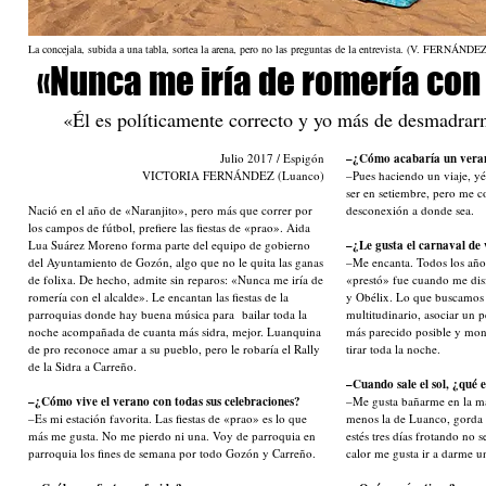
La concejala, subida a una tabla, sortea la arena, pero no las preguntas de la entrevista. (V. FERNÁNDEZ
«Nunca me iría de romería con 
«Él es políticamente correcto y yo más de desmadrarm
Julio 2017 / Espigón
–¿Cómo acabaría un veran
VICTORIA FERNÁNDEZ (Luanco)
–Pues haciendo un viaje, y
ser en setiembre, pero me 
Nació en el año de «Naranjito», pero más que correr por
desconexión a donde sea.
los campos de fútbol, prefiere las fiestas de «prao». Aida
Lua Suárez Moreno forma parte del equipo de gobierno
–¿Le gusta el carnaval de
del Ayuntamiento de Gozón, algo que no le quita las ganas
–Me encanta. Todos los año
de folixa. De hecho, admite sin reparos: «Nunca me iría de
«prestó» fue cuando me disf
romería con el alcalde». Le encantan las fiestas de la
y Obélix. Lo que buscamos 
parroquias donde hay buena música para bailar toda la
multitudinario, asociar un p
noche acompañada de cuanta más sidra, mejor. Luanquina
más parecido posible y mon
de pro reconoce amar a su pueblo, pero le robaría el Rally
tirar toda la noche.
de la Sidra a Carreño.
–Cuando sale el sol, ¿qué e
–¿Cómo vive el verano con todas sus celebraciones?
–Me gusta bañarme en la ma
–Es mi estación favorita. Las fiestas de «prao» es lo que
menos la de Luanco, gorda 
más me gusta. No me pierdo ni una. Voy de parroquia en
estés tres días frotando no 
parroquia los fines de semana por todo Gozón y Carreño.
calor me gusta ir a darme 