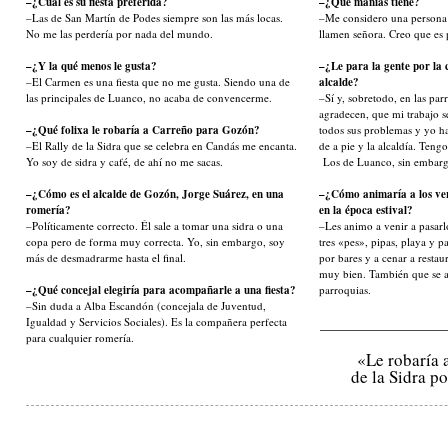
–¿Cuál es su fiesta preferida?
–¿Qué manías tiene?
–Las de San Martín de Podes siempre son las más locas.
–Me considero una persona
No me las perdería por nada del mundo.
llamen señora. Creo que es 
–¿Y la qué menos le gusta?
–¿Le para la gente por la 
–El Carmen es una fiesta que no me gusta. Siendo una de
alcalde?
las principales de Luanco, no acaba de convencerme.
–Sí y, sobretodo, en las par
agradecen, que mi trabajo se
–¿Qué folixa le robaría a Carreño para Gozón?
todos sus problemas y yo ha
–El Rally de la Sidra que se celebra en Candás me encanta.
de a pie y la alcaldía. Teng
Yo soy de sidra y café, de ahí no me sacas.
Los de Luanco, sin embar
–¿Cómo es el alcalde de Gozón, Jorge Suárez, en una
–¿Cómo animaría a los ve
romería?
en la época estival?
–Políticamente correcto. Él sale a tomar una sidra o una
–Les animo a venir a pasarl
copa pero de forma muy correcta. Yo, sin embargo, soy
tres «pes», pipas, playa y p
más de desmadrarme hasta el final.
por bares y a cenar a resta
muy bien. También que se ani
–¿Qué concejal elegiría para acompañarle a una fiesta?
parroquias.
–Sin duda a Alba Escandón (concejala de Juventud,
Igualdad y Servicios Sociales). Es la compañera perfecta
para cualquier romería.
«Le robaría 
de la Sidra p