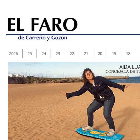
2026
25
24
23
22
21
20
19
18
AIDA LU
CONCEJALA DE T