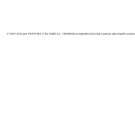
© 2005-2026 por VENTURA Y EL FARO S.L. • Prohibida su reproducción total o parcial, aún citando su proce