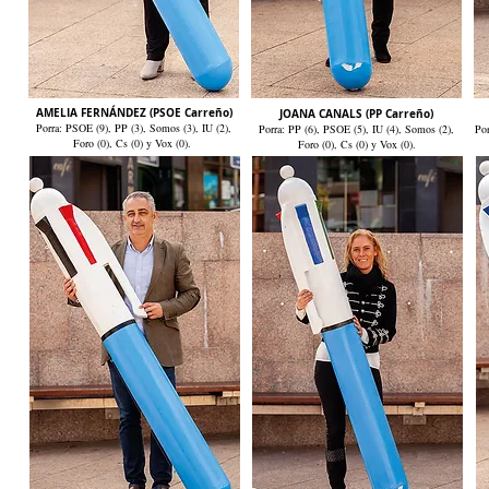
AMELIA FERNÁNDEZ (PSOE Carreño)
JOANA CANALS (PP Carreño)
Porra: PSOE (9), PP (3), Somos (3), IU (2),
Porra: PP (6), PSOE (5), IU (4), Somos (2),
Por
Foro (0), Cs (0) y Vox (0).
Foro (0), Cs (0) y Vox (0).