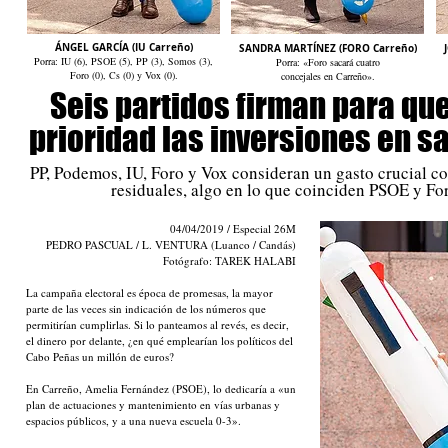
ÁNGEL GARCÍA (IU Carreño)
SANDRA MARTÍNEZ (FORO Carreño)
Porra: IU (6), PSOE (5), PP (3), Somos (3),
Porra: «Foro sacará cuatro
Foro (0), Cs (0) y Vox (0).
concejales en Carreño».
Seis partidos firman para qu
prioridad las inversiones en 
PP, Podemos, IU, Foro y Vox consideran un gasto crucial co
residuales, algo en lo que coinciden PSOE y F
04/04/2019
/ Especial 26M
PEDRO PASCUAL / L. VENTURA (Luanco / Candás)
Fotógrafo: TAREK HALABI
La campaña electoral es época de promesas, la mayor
parte de las veces sin indicación de los números que
permitirían cumplirlas. Si lo panteamos al revés, es decir,
el dinero por delante, ¿en qué emplearían los políticos del
Cabo Peñas un millón de euros?
En Carreño, Amelia Fernández (PSOE), lo dedicaría a «un
plan de actuaciones y mantenimiento en vías urbanas y
espacios públicos, y a una nueva escuela 0-3».