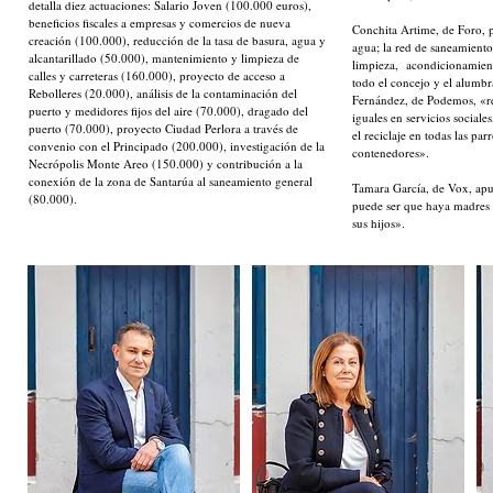
detalla diez actuaciones: Salario Joven (100.000 euros),
beneficios fiscales a empresas y comercios de nueva
Conchita Artime, de Foro, p
creación (100.000), reducción de la tasa de basura, agua y
agua; la red de saneamiento
alcantarillado (50.000), mantenimiento y limpieza de
limpieza, acondicionamiento
calles y carreteras (160.000), proyecto de acceso a
todo el concejo y el alumb
Rebolleres (20.000), análisis de la contaminación del
Fernández, de Podemos, «rep
puerto y medidores fijos del aire (70.000), dragado del
iguales en servicios social
puerto (70.000), proyecto Ciudad Perlora a través de
el reciclaje en todas las p
convenio con el Principado (200.000), investigación de la
contenedores».
Necrópolis Monte Areo (150.000) y contribución a la
conexión de la zona de Santarúa al saneamiento general
Tamara García, de Vox, apun
(80.000).
puede ser que haya madres 
sus hijos».