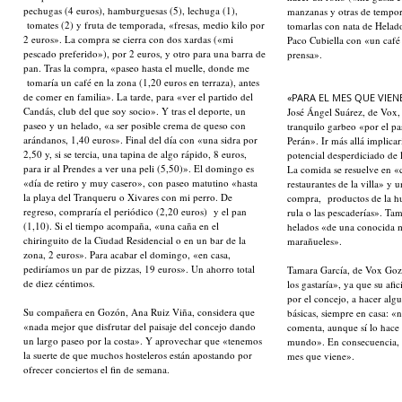
pechugas (4 euros), hamburguesas (5), lechuga (1),
manzanas y otras de tempor
tomates (2) y fruta de temporada, «fresas, medio kilo por
tomarlas con nata de Helado
2 euros». La compra se cierra con dos xardas («mi
Paco Cubiella con «un café 
pescado preferido»), por 2 euros, y otro para una barra de
prensa».
pan. Tras la compra, «paseo hasta el muelle, donde me
tomaría un café en la zona (1,20 euros en terraza), antes
de comer en familia». La tarde, para «ver el partido del
«PARA EL MES QUE VIEN
Candás, club del que soy socio». Y tras el deporte, un
José Ángel Suárez, de Vox,
paseo y un helado, «a ser posible crema de queso con
tranquilo garbeo «por el p
arándanos, 1,40 euros». Final del día con «una sidra por
Perán». Ir más allá implica
2,50 y, si se tercia, una tapina de algo rápido, 8 euros,
potencial desperdiciado de 
para ir al Prendes a ver una peli (5,50)». El domingo es
La comida se resuelve en «c
«día de retiro y muy casero», con paseo matutino «hasta
restaurantes de la villa» y u
la playa del Tranqueru o Xivares con mi perro. De
compra, productos de la hue
regreso, compraría el periódico (2,20 euros) y el pan
rula o las pescaderías». Tam
(1,10). Si el tiempo acompaña, «una caña en el
helados «de una conocida m
chiringuito de la Ciudad Residencial o en un bar de la
marañueles».
zona, 2 euros». Para acabar el domingo, «en casa,
pediríamos un par de pizzas, 19 euros». Un ahorro total
Tamara García, de Vox Gozó
de diez céntimos.
los gastaría», ya que su afic
por el concejo, a hacer alg
Su compañera en Gozón, Ana Ruiz Viña, considera que
básicas, siempre en casa: «n
«nada mejor que disfrutar del paisaje del concejo dando
comenta, aunque sí lo hace 
un largo paseo por la costa». Y aprovechar que «tenemos
mundo». En consecuencia, l
la suerte de que muchos hosteleros están apostando por
mes que viene».
ofrecer conciertos el fin de semana.