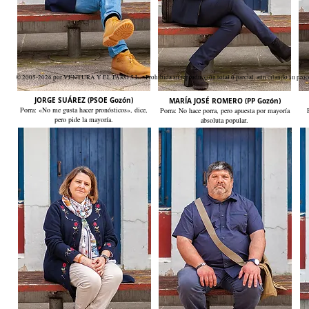
© 2005-2026 por VENTURA Y EL FARO S.L. • Prohibida su reproducción total o parcial, aún citando su proce
JORGE SUÁREZ (PSOE Gozón)
MARÍA JOSÉ ROMERO (PP Gozón)
Porra: «No me gusta hacer pronósticos», dice,
Porra: No hace porra, pero apuesta por mayoría
pero pide la mayoría.
absoluta popular.