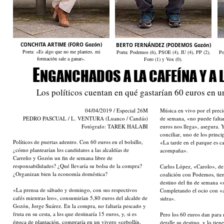
CONCHITA ARTIME (FORO Gozón)
BERTO FERNÁNDEZ (PODEMOS Gozón)
Porra: «Es algo que no me planteo, mi
Porra: Podemos (6), PSOE (4), IU (4), PP (2),
Po
formación sale a ganar».
Foro (1) y Vox (0).
E
NGANCHADOS A LA CAFEÍNA Y A 
Los políticos cuentan en qué gastarían 60 euros en u
04/04/2019 / Especial 26M
Música en vivo por el pre
PEDRO PASCUAL / L. VENTURA (Luanco / Candás)
de semana, «no puede falta
Fotógrafo: TAREK HALABI
euros nos llega», asegura. 
conciliar, uno de los princi
Políticos de puertas adentro. Con 60 euros en el bolsillo,
«La tarde en el parque es ca
¿cómo plantearían los candidatos a las alcaldías de
acompaña».
Carreño y Gozón un fin de semana libre de
responsabilidades? ¿Qué llevaría su bolsa de la compra?
Carlos López, «Carolo», de
¿Organizan bien la economía doméstica?
coalición con Podemos, tie
destino del fin de semana «
«La prensa de sábado y domingo, con sus respectivos
Completando el ocio con «a
cafés mientras leo», consumirían 5,80 euros del alcalde de
sidra».
Gozón, Jorge Suárez. En la compra, no faltaría pescado y
fruta en su cesta, a los que destinaría 15 euros, y, si es
Pero los 60 euros dan para
época de plantación, compraría en un vivero «cebollín,
detalle su destino, y lo tien