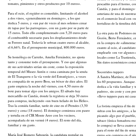
tomates, pimientos y otros productos por 10 euros».
pescadito para el horno, c
Candás, y para el domingo 
Para el ocio, el regidor es comedido, limitando el alcohol
asturiana de una de nuestra
a dos vinos, «generalmente en domingo», a los que
en el comercio local con «u
dedica 5 euros, y «un par de veces al mes solemos cenar
hortalizas de la tiendina de
de tapas por las parroquias», con un gasto por su parte de
15 euros. Todo ello complementado con 5,20 euros para
La otra pata de Podemos en
el combustible necesario para los desplazamientos desde
Gozón, Berto Fernández, ce
su Ferrero natal. Todavía le sobran cuatro euros al alcalde,
en la compra de «alimentac
el 6,66%. En el presupuesto municipal, 800.000 euros.
cuanto al ocio, al candidat
emplearlo «en ver algunos 
Su homóloga en Carreño, Amelia Fernández, no ajusta
locales como La Trastienda
tanto y consume todo el presupuesto. Y eso que algunas
Sin datos económicos concr
de sus actividades serían sin coste, como la exposición
temporal del Museo Antón o «una caminata por la senda
Socorridos tuppers
de El Tranqueru o la vía verde del Estratégico», a veces
A Sandra Martínez, de Foro,
en compañía de su perro Boss, un bóxer de diez años. El
los 60 propuestos. Aunque 
gasto empieza la noche del viernes, con 4,50 euros de
dedica a la vida familiar y
bote para tomar algo con los amigos. El sábado hay
padres», sin coste y con pr
mercadillo en Candás, donde la regidora se deja 30 euros
«llevo tuppers para mi casa
para compras, incluyendo «un buen helado de los Helio».
Tras la comida familiar, tarde de cine en el Prendes (3,50
La forista empieza el fin d
euros) y cena (18 euros). El domingo comienza con paseo
sidras con los amigos», a la
y tertulia en el CIR Monte Areo con los vecinos,
picando algo por el pueblo,
acompañada de un vermú (4 euros). El resto del día,
tabaco (única fumadora rec
familiar y sin gasto.
lo compra) se lleva cuatro e
para el resto del fin de sem
María José Romero Sabourín, la candidata popular en
euros «en compras en el sú