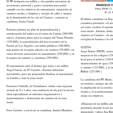
El PP destinaría ese millón a «las partidas necesarias de
inversiones, personal y gastos corrientes para poder
FRANCISCO CU
Porra: PSOE (7),
cumplir con los objetivos de saneamiento, reparación de
IU (2), 
caminos rurales, y limpieza y arreglo de calles y mejora
de la iluminación de las vías de Candas», comenta su
El último candidato en lleg
candidata, Joana Canals.
considera prioritario «el a
así como «acabar el saneam
Podemos plantea un plan de peatonalización y
zona rural». Además, dedic
reordenación del tráfico en el centro de Candás (200.000
céntrico en Candás», «la mej
euros), el primer plazo para la compra del Teatro Prendes
recogida de basuras o la co
(150.000), la remodelación del área recreativa de la
Fuente de Los Ángeles, con baños públicos (100.000),
GOZÓN
más puntos de recogida selectiva de residuos (50.000), así
Jorge Suárez (PSOE), actua
como diversas actuaciones en saneamiento (250.000) y en
mejoras en los colegios (15
la mejora de caminos y carreteras (250.000).
local para el archivo (150.
abastecimiento de agua (350
El saneamiento sería el destino que daría a ese millón
o camino (125.000), y la sus
Ángel García, de IU Carreño: «Existen diferentes
Balbín (225.000 ).
necesidades, pero me propondría finalizar el saneamiento
en Candás y toda la zona rural».
La candidata del PP, María 
inversiones, aunque sin cifr
Francisco Cubiella, de Ciudadanos, señala «una segunda
la ampliación de la escuela 
escuela de 0 a 3 años, una residencia de día para la tercera
rurales y el acondicionami
edad especializada en enfermos degenerativos y
serían sus objetivos.
mantenimiento y desbrozado de caminos de la zona
rural».
«Disponer de un millón adi
permitiría abordar la tan n
Foro Carreño, a través de su candidata, Sandra Martínez,
municipal», valora Ana Rui