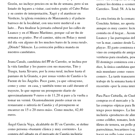
Gozón, no incluye precios en su fin de semana, pero sí un
quince los destina a «come
listado de lugares a visitar, casi todos gratis: el Cabo Peñas
Carreño». Total: 58. A la h
y su centro de interpretación, Xagó y el atardecer en
Verdicio, la iglesia románica de Manzaneda y el palacio
La otra forista de la comar
barroco de la localidad, con una torre medieval a su
Conchita Artime, no aporta 
lado… Para finalizar la jornada cultural por las calles de
aunque es muy casero: lectur
Luanco y en el Museo Marítimo, porque «al ser fin de
comida en el hogar... Aco
semana es gratis». Por el camino, sidra en Peñas y menú
Luanco y las parroquias de
del día «en alguno de los muchos bares de la zona rural».
ver la mar, camino desde La
¿Dónde? Silencio. La corrección política manda en
playa». El gasto comienza 
nuestros candidatos.
vino en compañía de amigos
verduras para ensalada, pes
Joana Canals, candidata del PP de Carreño, se inclina por
El domingo comienza con c
la vida familiar y los paseos con sus mascotas, Tito y
dice, la única candidata que 
Trasgu, hasta Xivares, por la zona rural, incluso hasta el
más mundano como «unos v
pantano de la Granda, o por zonas verdes de Candás o la
comer». La tarde transcurr
Fuente de los Ángeles. Poco gasto, ya que «desayuno,
trabajo de la semana hasta 
como y ceno en casa, y también tomo un café durante el
recorrido «por la zona int
trayecto, lo que supone un presupuesto diario de
aproximadamente 9 euros o de 11,20 si paro a la vuelta a
Para Paco Cubiella, de Ciud
tomar un vermú. Ocasionalmente puedo cenar en un
compras es el mercado y la 
restaurante o sidrería de Candás y el presupuesto se
las compras «típicas para l
encarece en 15 o 20 euros más». Como mucho, 42,40
tengo poco tiempo». La list
euros.
incluiría «productos de ali
como coliflor, tomates, lech
Ángel García Vega, alcaldable de IU en Carreño, se define
filetes de ternera, un pollo 
como persona «bastante clásica y muy corriente». La
parrochinas, bocartinos («
compra del sábado en el mercado de Candás incluiría:
hacer un rollo («me gusta c