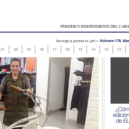
PERIÓDICO INDEPENDIENTE DEL CABO
Número 178. Mar
Descarga la portada en .pdf >>
21
20
19
18
17
16
15
14
13
12
¿Cómo
edició
de E