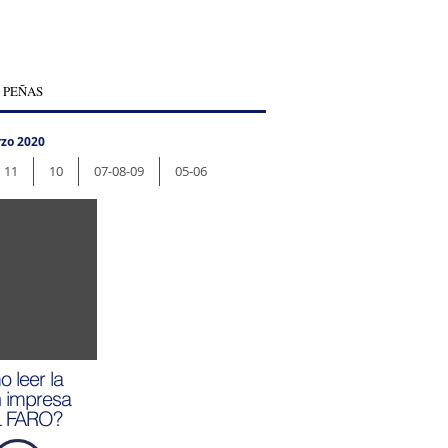
 PEÑAS
zo 2020
11
10
07-08-09
05-06
 leer la
n impresa
L FARO?