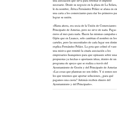
una asociación que sirva para retomar el impulso
necesario. Desde su negocio en la plaza de La Solara
le da nombre, África Fernández Peláez se afana en e
una carta a los comerciantes para dar los primeros pa
lograr su unión.
«Hasta ahora, era socia de la Unión de Comerciantes 
Principado de Asturias, pero no sirve de nada. Pagas
euros al mes para nada. Hacen las mismas campañas 
Gijón que en Luanco, solo cambian el nombre en los
carteles, pero las necesidades de cada lugar son distin
explica Fernández Peláez. La gota que colmó el vaso
una misiva que remitió la citada asociación a los
empresarios luanquinos para que opinasen sobre una
propuestas ya hechas o aportasen ideas, dentro de un
programa de apoyo que se realiza a través del
Ayuntamiento de Gozón y del Principado de Asturias
«Las cosas que plantean no son útiles. Y si somos no
los que tenemos que aportar soluciones, ¿para qué
pagamos una cuota? Además reciben dinero del
Ayuntamiento y del Principado».