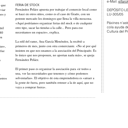
e-Mail:
elfaro
FERIA DE STOCK
, que
Fernández Peláez apuesta por trabajar el comercio local como
nviar
DEPÓSITO L
se hace en otros sitios, como es el caso de Grado, con un
sos y
LU-305/05
potente mercado los domingos que llena la villa moscona.
Páxines n'ast
«Aquí podríamos organizar ferias del stock o de cualquier
cola ayuda d
otro tipo, sacar las tiendas a la calle... Pero para eso
del
Cultura del P
necesitamos un espacio», explica.
 40
en
La edil del ramo, Ana García Menéndez, la recibió a
primeros de mes, junto con otra comerciante. «No sé por qué
tas»,
insisten en que nos unamos a la asociación del Principado. Es
 fue
lo único que nos proponen, no aportan nada más», se queja
Fernández Peláez.
s
El primer paso es organizar la asociación para «ir todos a
una, ver las necesidades que tenemos y cómo podemos
.
solventarlas». El objetivo de esta emprendedora es «atraer a
sotros
la gente de fuera, pero también retener a la de aquí, que no
vaya a comprar fuera».