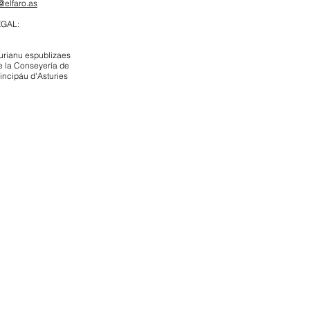
@elfaro.as
EGAL:
urianu espublizaes
e la Conseyería de
rincipáu d'Asturies