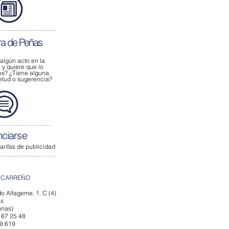
ra de Peñas
 algún acto
en la
y quiere que lo
os?
¿Tiene alguna
ietud o sugerencia?
ciarse
tarifas de publicidad
 CARREÑO
o Alfageme, 1, C (4)
ás
rias)
 87 25 48
79 619