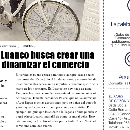
La palab
¿Sabe de
Comarca 
publiquem
queja, inqu
 ir sobre ruedas. (P. PASCUAL)
Luanco busca crear una
 dinamizar el comercio
El verano es buena época para todos, aunque «cada vez es
Anun
se y
más corto, del 15 de julio al 15 de agosto», y el resto del año
Consulte las 
los comerciantes necesitan un impulso. «Tenemos que ir de la
 la
mano de los hosteleros. En Luanco no hay nada de nada.
Tampoco hay asociación de hostelería ni de comerciantes ni
EL FARO
de festejos», lamenta Fernández Peláez, que no ve actividad.
Gozón
DE GOZÓN Y
«Aquí llegan muchas excursiones, pero se bajan del autobús
nco)
Sede Social:
y no hay nada que les oriente para comprar o visitar. Por
Calle Bernard
ejemplo, un guía que les cuente a la llegada dónde pueden ir
33430 Cand
y qué ofrece Luanco más allá de comprar marañuelas. Esto
 su
Carreño (Astu
está muerto, incluso los sábados por la tarde. Ni en Navidad
ado a
Teléfono: 985
se vio una actividad fuerte».
 de
Móvil: 687 9