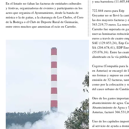
y una barredora (11.605,44
En el listado no faltan las facturas de entidades culturales
y festivas, organizadoras de eventos y participantes en los
722.844 euros para Edp
actos que organiza el Ayuntamiento, desde la banda de
Goyastur no se llevó la ca
música o la de gaitas, a la charanga de Los Chelos, el Coro
las dos mayores facturas y 
de la Bodega o el Club de Deporte Rural de Guimarán,
543.219,73 euros. La reno
entre otros muchos que amenizan el ocio en Carreño.
Carreño fue superada en gas
nuevas luminarias reducirá
euros a través de cuatro e
SAU (129.853,24), Edp Com
SA (204.678,41), EDP Ener
(55.076,16). Entre las cuat
alumbrado en la vía pública
Cogersa (Compañía para la 
en Asturias) se encargó de 
sus formas y supuso un cos
emisión de 32 facturas, tant
como por la colocación y ret
del casco urbano de Candás
Otro de los gastos important
abastecimiento de agua. Cad
Abastecimiento de Agua y 
Asturias, facturó 366.531,0
Uno de los capítulos importa
al servicio de ayuda a domic