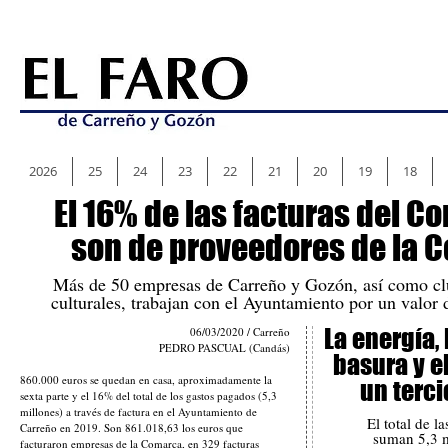
2026
25
24
23
22
21
20
19
18
El 16% de las facturas del Co
son de proveedores de la 
Más de 50 empresas de Carreño y Gozón, así como cl
culturales, trabajan con el Ayuntamiento por un valor
La energía,
06/03/2020 / Carreño
PEDRO PASCUAL (Candás)
basura y 
860.000 euros se quedan en casa, aproximadamente la
un terci
sexta parte y el 16% del total de los gastos pagados (5,3
millones) a través de factura en el Ayuntamiento de
El total de l
Carreño en 2019. Son 861.018,63 los euros que
suman 5,3 m
facturaron empresas de la Comarca, en 329 facturas