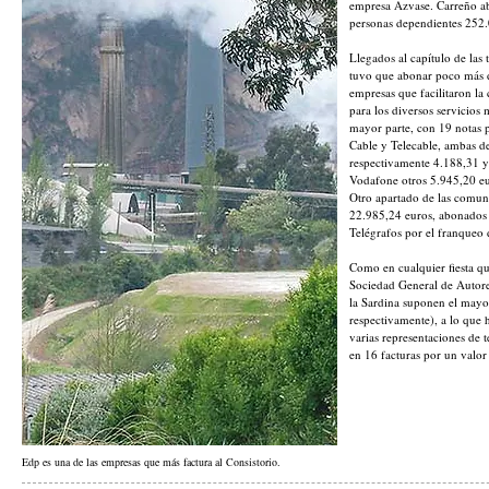
empresa Azvase. Carreño ab
personas dependientes 252.
Llegados al capítulo de las
tuvo que abonar poco más d
empresas que facilitaron la 
para los diversos servicios 
mayor parte, con 19 notas 
Cable y Telecable, ambas d
respectivamente 4.188,31 
Vodafone otros 5.945,20 eu
Otro apartado de las comuni
22.985,24 euros, abonados 
Telégrafos por el franqueo 
Como en cualquier fiesta que
Sociedad General de Autores
la Sardina suponen el mayo
respectivamente), a lo que 
varias representaciones de t
en 16 facturas por un valor
Edp es una de las empresas que más factura al Consistorio.