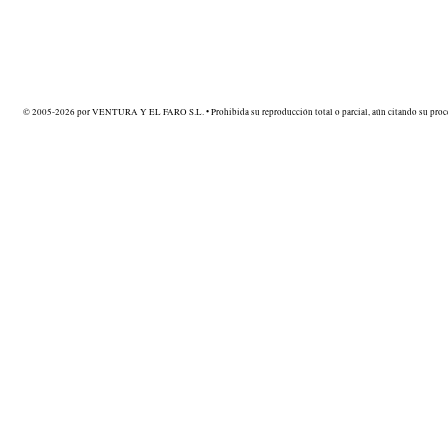
© 2005-2026 por VENTURA Y EL FARO S.L. • Prohibida su reproducción total o parcial, aún citando su proce