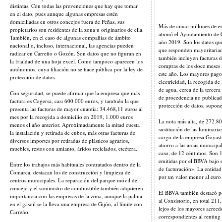
distintas. Con todas las prevenciones que hay que tomar
en el dato, pues aunque algunas empresas estén
domiciliadas en otros concejos fuera de Peñas, sus
Más de cinco millones de e
propietarios son residentes de la zona u originarios de ella.
abonó el Ayuntamiento de Ca
También, en el caso de algunas compañías de ámbito
año 2019. Son los datos que
nacional o, incluso, internacional, las agencias pueden
que responden mayoritariam
radicar en Carreño o Gozón. Son datos que no figuran en
también incluyen facturas d
la frialdad de una hoja excel. Como tampoco aparecen los
compras de los doce meses a
autónomos, cuya filiación no se hace pública por la ley de
este año. Los mayores pagos
protección de datos.
electricidad, la recogida de
de agua, cerca de la tercera 
Con seguridad, se puede afirmar que la empresa que más
de procedencia no publicada
factura es Cogersa, casi 600.000 euros, y también la que
protección de datos, supon
presenta las facturas de mayor cuantía: 34.468,11 euros al
mes por la recogida a domicilio en 2019, 1.000 euros
La nota más alta, de 272.80
menos el año anterior. Aproximadamente la mitad cuesta
sustitución de las luminaria
la instalación y retirada de cubos, más otras facturas de
cargo de la empresa Goyast
diversos importes por retiradas de plásticos agrarios,
ahorro a las arcas municipal
muebles, restos con amianto, áridos reciclados, etcétera.
caso, de 12 céntimos. Son 1
emitidas por el BBVA bajo 
Entre los trabajos más habituales contratados dentro de la
de facturación». La entida
Comarca, destacan los de construcción y limpieza de
por un valor menor al euro 
centros municipales. La reparación del parque móvil del
concejo y el suministro de combustible también adquieren
El BBVA también destacó po
importancia con las empresas de la zona, aunque la palma
al Consistorio, en total 211
en el gasoil se la lleva una empresa de Gijón, al límite con
lejos de los mayores acreed
Carreño.
correspondientes al rentin