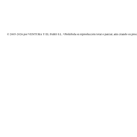
© 2005-2026 por VENTURA Y EL FARO S.L. • Prohibida su reproducción total o parcial, aún citando su proce