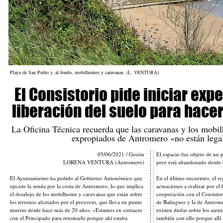
Playa de San Pedro y, al fondo, mobilhomes y caravanas. (L. VENTURA)
El Consistorio pide iniciar exp
liberación del suelo para hace
La Oficina Técnica recuerda que las caravanas y los mobil
expropiados de Antromero «no están lega
05/06/2021 / Gozón
El espacio fue objeto de un 
LORENA VENTURA (Antromero)
pero está abandonado desde 
El Ayuntamiento ha pedido al Gobierno Autonómico que
En el último encuentro, el re
ejecute la senda por la costa de Antromero, lo que implica
actuaciones a realizar por el
el desalojo de los mobilhome y caravanas que están sobre
cooperación con el Consistori
los terrenos afcetados por el proyecto, que lleva en punto
de Bañugues y la de Antrome
muerto desde hace más de 20 años. «Estamos en contacto
existen dudas sobre los ase
con el Principado para retomarlo porque ahí estaba
también con ello porque all