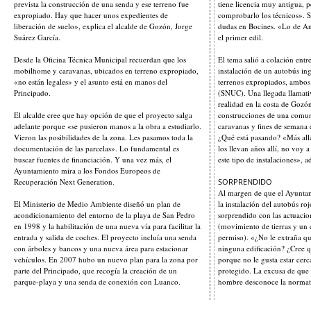
prevista la construcción de una senda y ese terreno fue
tiene licencia muy antigua, 
expropiado. Hay que hacer unos expedientes de
comprobarlo los técnicos». 
liberación de suelo», explica el alcalde de Gozón, Jorge
dudas en Bocines. «Lo de Ant
Suárez García.
el primer edil.
Desde la Oficina Técnica Municipal recuerdan que los
El tema salió a colación entr
mobilhome y caravanas, ubicados en terreno expropiado,
instalación de un autobús ing
«no están legales» y el asunto está en manos del
terrenos expropiados, ambos
Principado.
(SNUC). Una llegada llamati
realidad en la costa de Goz
El alcalde cree que hay opción de que el proyecto salga
construcciones de una comun
adelante porque «se pusieron manos a la obra a estudiarlo.
caravanas y fines de semana 
Vieron las posibilidades de la zona. Les pasamos toda la
¿Qué está pasando? «Más all
documentación de las parcelas». Lo fundamental es
los llevan años allí, no voy 
buscar fuentes de financiación. Y una vez más, el
este tipo de instalaciones», a
Ayuntamiento mira a los Fondos Europeos de
Recuperación Next Generation.
SORPRENDIDO
Al margen de que el Ayuntam
El Ministerio de Medio Ambiente diseñó un plan de
la instalación del autobús roj
acondicionamiento del entorno de la playa de San Pedro
sorprendido con las actuacio
en 1998 y la habilitación de una nueva vía para facilitar la
(movimiento de tierras y un 
entrada y salida de coches. El proyecto incluía una senda
permiso). «¿No le extraña q
con árboles y bancos y una nueva área para estacionar
ninguna edificación? ¿Cree q
vehículos. En 2007 hubo un nuevo plan para la zona por
porque no le gusta estar cerc
parte del Principado, que recogía la creación de un
protegido. La excusa de que “
parque-playa y una senda de conexión con Luanco.
hombre desconoce la normativ