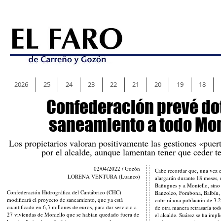
2026
25
24
23
22
21
20
19
18
Confederación prevé do
saneamiento a todo Mon
Los propietarios valoran positivamente las gestiones «puert
por el alcalde, aunque lamentan tener que ceder te
02/04/2022 / Gozón
Cabe recordar que, una vez e
LORENA VENTURA (Luanco)
alargarán durante 18 meses, n
Bañugues y a Moniello, sino
Confederación Hidrográfica del Cantábrico (CHC)
Banzoleo, Fombona, Balbín, 
modificará el proyecto de saneamiento, que ya está
cubrirá una población de 3.
cuantificado en 6,3 millones de euros, para dar servicio a
de otra manera retrasaría t
27 viviendas de Moniello que se habían quedado fuera de
el alcalde. Suárez se ha imp