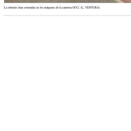
La tuberías irían soterradas en los márgenes de la carretera GO-2. (L. VENTURA)