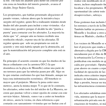
la red. «Se hará un añadido para meter un colector por
realice este modificado en e
esta zona en beneficio del interés general», avanza el
meses, incluso empleando fin
alcalde, Jorge Suárez García.
localizar a los propietarios.
oportunidad (de cubrir todo
Los propietarios, que habían presentado alegaciones el
desaprovechar», subraya.
pasado verano, valoran ahora que la iniciativa haya
surgido del regidor, quien lleva realizando trámites desde
Estas gestiones han incluido 
finales del año pasado para incluir a estas viviendas. «Lo
los terrenos a través de la Di
vemos muy positivo porque el alcalde ha ido “puerta a
También hablar en persona c
puerta” para contactar con los afectados. La mayoría ha
Moniello y localizar a otros
dicho que “sí”, aunque aún no hemos recibido una
firmas en Madrid», clarifica
resolución oficial», expone una de las afectadas. El
regidor apunta que solo un propietario no está de
Los vecinos de Moniello se 
acuerdo y otro más habría optado por la abstención, así
leer el proyecto que estaba 
que la materialización del proyecto completo aún está en
alternativa elegida por la C
el aire.
inicialmente por el Alto de 
la urbanización La Corona y 
En principio el acuerdo consiste en que los dueños de las
justificaban esta medida en
fincas colindantes con la carretera GO-2 (la que
caída por gravedad». Optab
desemboca en la playa de Moniello) cedan una parte de
gran ahorro en cuanto a repo
sus terrenos para que las tuberías pasen por allí. Algo en
facilidad de ejecución de las
lo que estarían conformes los que han firmado, aunque no
indicaba otros criterios imp
haya una indemnización económica. «El beneficio es
número de habitantes, interce
mayor que el perjuicio. Merece la pena ceder unos
flujo a presión, buscar un tr
metros», anota la misma mujer. Y es que de lo contrario,
las infraestructuras existente
los afectados, sobre todo los del núcleo de La Mazorra, no
creen que puedan volver a tener opción de contar con este
Los afectados señalaban ento
servicio básico. Además, «unos van a ceder en beneficio
vida, mientras que la mayor «
de otros», anota la vecina, en clara referencia a que
urbanización privada son de v
contarán con saneamiento viviendas que no lindan con el
estaciones de bombeo, ni más