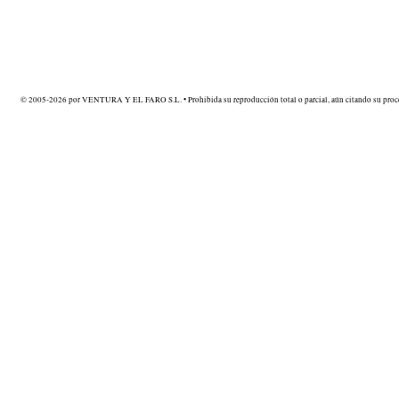
© 2005-2026 por VENTURA Y EL FARO S.L. • Prohibida su reproducción total o parcial, aún citando su proce