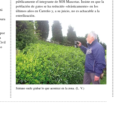
públicamente el integrante de SOS Mascotas. Insiste en que la
población de gatos se ha reducido «drásticamente» en los
tá
últimos años en Carreño y, a su juicio, no es achacable a la
esterilización.
para
 por
a
ivil
no
Serrano suele grabar lo que acontece en la zona. (L. V.)