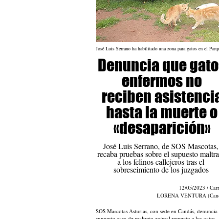
José Luis Serrano ha habilitado una zona para gatos en el Pa
Denuncia que gato
enfermos no
reciben asistenci
hasta la muerte o
«desaparición»
José Luis Serrano, de SOS Mascotas,
recaba pruebas sobre el supuesto maltra
a los felinos callejeros tras el
sobreseimiento de los juzgados
12/05/2023 / Car
LORENA VENTURA (Cand
SOS Mascotas Asturias, con sede en Candás, denuncia
supuesto caso de maltrato animal respecto a los gatos