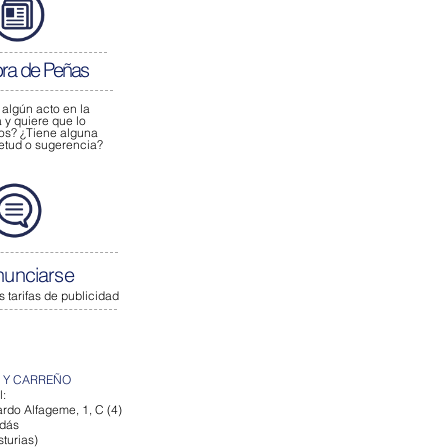
bra de Peñas
 algún acto
en la
y quiere que lo
os?
¿Tiene alguna
ietud o sugerencia?
nunciarse
s tarifas de publicidad
 Y CARREÑO
l:
rdo Alfageme, 1, C (4)
dás
turias)