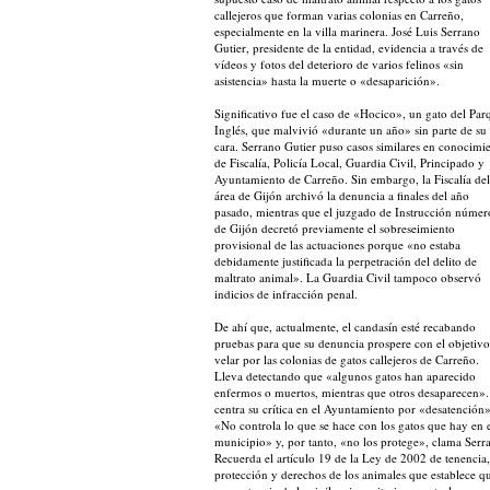
callejeros que forman varias colonias en Carreño,
especialmente en la villa marinera. José Luis Serrano
Gutier, presidente de la entidad, evidencia a través de
vídeos y fotos del deterioro de varios felinos «sin
asistencia» hasta la muerte o «desaparición».
Significativo fue el caso de «Hocico», un gato del Par
Inglés, que malvivió «durante un año» sin parte de su
cara. Serrano Gutier puso casos similares en conocimi
de Fiscalía, Policía Local, Guardia Civil, Principado y
Ayuntamiento de Carreño. Sin embargo, la Fiscalía del
área de Gijón archivó la denuncia a finales del año
pasado, mientras que el juzgado de Instrucción númer
de Gijón decretó previamente el sobreseimiento
provisional de las actuaciones porque «no estaba
debidamente justificada la perpetración del delito de
maltrato animal». La Guardia Civil tampoco observó
indicios de infracción penal.
De ahí que, actualmente, el candasín esté recabando
pruebas para que su denuncia prospere con el objetivo
velar por las colonias de gatos callejeros de Carreño.
Lleva detectando que «algunos gatos han aparecido
enfermos o muertos, mientras que otros desaparecen»
centra su crítica en el Ayuntamiento por «desatención»
«No controla lo que se hace con los gatos que hay en 
municipio» y, por tanto, «no los protege», clama Serr
Recuerda el artículo 19 de la Ley de 2002 de tenencia,
protección y derechos de los animales que establece qu