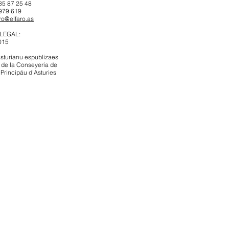
85 87 25 48
 979 619
ro@elfaro.as
LEGAL:
015
asturianu espublizaes
 de la Conseyería de
 Principáu d'Asturies