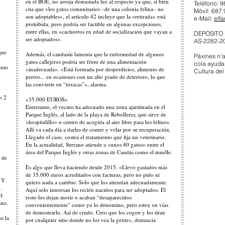
en el BOE, no arroja demasiada luz al respecto ya que, si bien
Teléfono: 9
cita que «los gatos comunitarios –de una colonia felina– no
Móvil: 687
son adoptables», el artículo 42 incluye que la «retirada» está
e-Mail:
elfa
prohibida, pero podría ser factible en algunas excepciones,
entre ellas, en «cachorros en edad de socialización que vayan a
DEPÓSITO 
ser adoptados».
AS-2282-2
que
Además, el candasín lamenta que la enfermedad de algunos
Páxines n'
gatos callejeros podría ser fruto de una alimentación
cola ayuda
ento
«inadecuada». «Está formada por desperdicios, alimento de
Cultura del
perros... en ocasiones con un alto grado de deterioro, lo que
las convierte en “tóxicas”», alarma.
o 2
«35.000 EUROS»
Entretanto, el vecino ha adecuado una zona ajardinada en el
Parque Inglés, al lado de la playa de Rebolleres, que sirve de
«hospitalillo» o centro de acogida al aire libre para los felinos.
Allí va cada día a darles de comer y velar por su recuperación.
Llegado el caso, costea el tratamiento que fija un veterinario.
En la actualidad, Serrano atiende a «unos 40 gatos» entre el
área del Parque Inglés y otras zonas de Candás como el muelle.
 de
Es algo que lleva haciendo desde 2015. «Llevo gastados más
de 35.000 euros acreditados con facturas, pero no pido ni
. Y
quiero nada a cambio. Solo que los atiendan adecuadamente.
.
Aquí solo interesan los recién nacidos para ser adoptados. El
el
resto los dejan morir o acaban “desaparecidos
ano.
convenientemente” como yo lo denomino, pero estoy en vías
de demostrarlo. Así de crudo. Creo que los cogen y los tiran
e la
por cualquier sitio donde no los vea la gente», denuncia