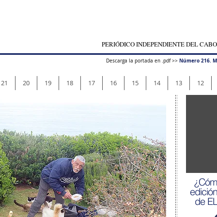
PERIÓDICO INDEPENDIENTE DEL CABO
Número 216. M
Descarga la portada en .pdf >>
21
20
19
18
17
16
15
14
13
12
¿Cómo
edició
de E