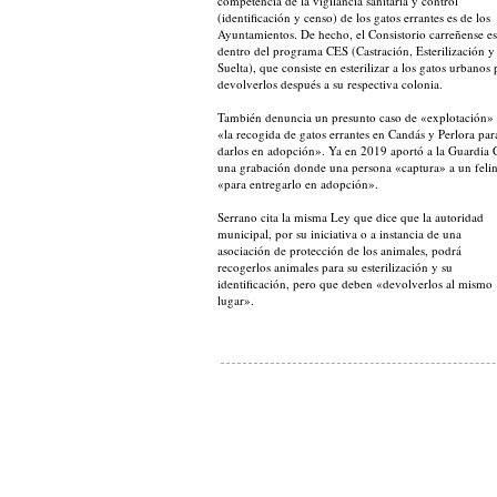
competencia de la vigilancia sanitaria y control
(identificación y censo) de los gatos errantes es de los
Ayuntamientos. De hecho, el Consistorio carreñense es
dentro del programa CES (Castración, Esterilización y
Suelta), que consiste en esterilizar a los gatos urbanos 
devolverlos después a su respectiva colonia.
También denuncia un presunto caso de «explotación»
«la recogida de gatos errantes en Candás y Perlora par
darlos en adopción». Ya en 2019 aportó a la Guardia C
una grabación donde una persona «captura» a un feli
«para entregarlo en adopción».
Serrano cita la misma Ley que dice que la autoridad
municipal, por su iniciativa o a instancia de una
asociación de protección de los animales, podrá
recogerlos animales para su esterilización y su
identificación, pero que deben «devolverlos al mismo
lugar».