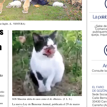
La pala
rque Inglés. (L. VENTURA)
¿Sabe de
Comarca 
s
publiquem
queja, inqu
a
A
Consulte la
to
EL FARO
DE GOZÓN
reño
Sede Socia
ás)
Calle Berna
SOS Mascotas alerta de casos como el de «Hocico». (J. L. S.)
33430 Can
 un
La nueva Ley de Bienestar Animal, publicada el 29 de marzo
Carreño (As