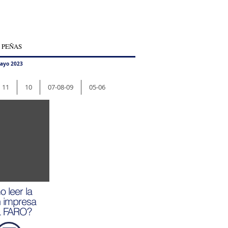
 PEÑAS
ayo 2023
11
10
07-08-09
05-06
 leer la
n impresa
L FARO?