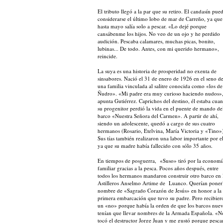
El tributo llegó a la par que su retiro. El candasín pue
considerarse el último lobo de mar de Carreño, ya que
hasta mayo salía solo a pescar. «Lo dejé porque
cansábenme los hijos. No veo de un ojo y he perdido
audición. Pescaba calamares, muchas picas, bonito,
lubinas... De todo. Antes, con mi querido hermano»,
reincide.
La suya es una historia de prosperidad no exenta de
sinsabores. Nació el 31 de enero de 1926 en el seno d
una familia vinculada al salitre conocida como «los de
Ñudro». «Mi padre era muy curioso haciendo nudos»
apunta Gutiérrez. Caprichos del destino, él estaba cua
su progenitor perdió la vida en el puente de mando de
barco «Nuestra Señora del Carmen». A partir de ahí,
siendo un adolescente, quedó a cargo de sus cuatro
hermanos (Rosario, Etelvina, María Victoria y «Tino»
Sus tías también realizaron una labor importante por el
ya que su madre había fallecido con sólo 35 años.
En tiempos de posguerra, «Suso» tiró por la economí
familiar gracias a la pesca. Pocos años después, entre
todos los hermanos mandaron construir otro barco en 
Astilleros Anselmo Artime de Luanco. Querían ponerl
nombre de «Sagrado Corazón de Jesús» en honor a la
primera embarcación que tuvo su padre. Pero recibier
un «no» porque había la orden de que los barcos nue
tenían que llevar nombres de la Armada Española. «N
tocó el destructor Jorge Juan y me gustó porque pesc