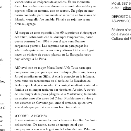
vienen todas las imágenes de aquello». En un momento
Móvil: 687 
dado, los dos hermanos se abrazaron a modo despedida y se
de
e-Mail:
elfa
dijeron: «Esto se termina, esto se acaba». Un golpe de mar
barrió con todo, pero finalmente se salvaron en los mares de
DEPÓSITO 
Irlanda. «Aquello fue terrible. Pintaba en rojo, no se me
AS-2282-20
olvida», agrega.
Páxines n'a
Al margen de estos episodios, los 60 supusieron el despegue
cola ayuda 
definitivo, sobre todo con la «Siempre Emperatriz», barco
Cultura del 
que se construyó en 1967 y con el que «entrábamos
cargados a puerto». Las capturas daban para pagar los
e
salarios de quince marineros más y «Suso» Gutiérrez logró
hacer un edificio de cuatro plantas en La Baragaña, cuyo
,
bajo albergó a La Perla.
ndo
l
Allí vivió con su mujer María Isabel Uría Tuya hasta que
compraron un piso para que sus tres hijos (Herminia, Jesús y
Jorge) estudiaran en Gijón. A ella la conoció en la infancia,
).
pero hubo un reencuentro en el baile de La Nozaleda de
los,
Perlora que le dejó marcado. Y la cortejó mediante carta. «La
familia de mi mujer tenía un bar-tienda en Aboño. A través
de una muyer de la paxa (Ángela «La Madrileña») le mandé
a
un escrito unos días antes del Cristo. Nos hicimos novios y
nos casamos en Covadonga», dice el armador, quien vive
los
solo desde que perdió a su amor hace trece años.
e el
«CORRER LA NOCHE»
on
El casi centenario recuerda que la bonanza familiar fue fruto
vos
del sacrificio. De hecho, hubo un tiempo en el que
os
compaginó la mar con la gestión del salón de baile Palermo.
amos