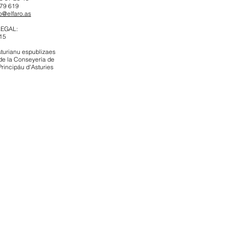
979 619
ro@elfaro.as
LEGAL:
15
sturianu espublizaes
de la Conseyería de
Principáu d'Asturies