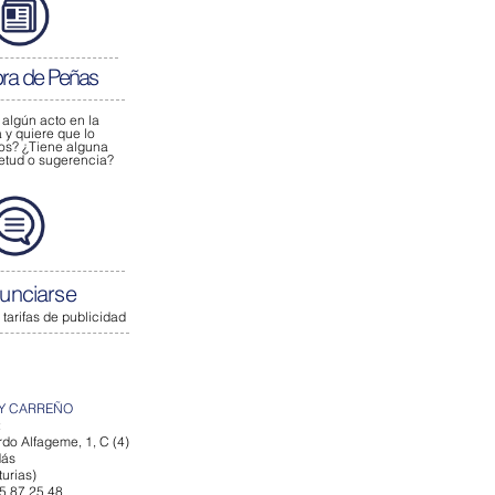
bra de Peñas
 algún acto
en la
y quiere que lo
os?
¿Tiene alguna
ietud o sugerencia?
unciarse
 tarifas de publicidad
Y CARREÑO
:
do Alfageme, 1, C (4)
dás
urias)
85 87 25 48