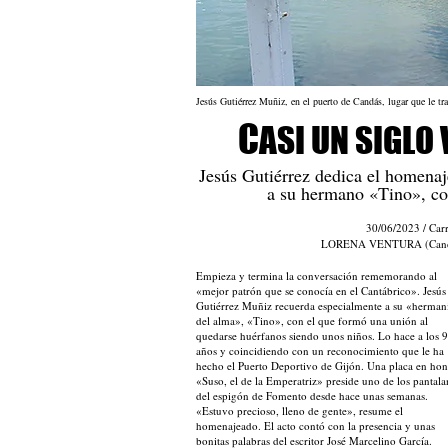
Jesús Gutiérrez Muñiz, en el puerto de Candás, lugar que le 
C
ASI UN SIGLO
Jesús Gutiérrez dedica el homenaj
a su hermano «Tino», con
30/06/2023 / Car
LORENA VENTURA (Cand
Empieza y termina la conversación rememorando al
«mejor patrón que se conocía en el Cantábrico». Jesús
Gutiérrez Muñiz recuerda especialmente a su «herman
del alma», «Tino», con el que formó una unión al
quedarse huérfanos siendo unos niños. Lo hace a los 
años y coincidiendo con un reconocimiento que le ha
hecho el Puerto Deportivo de Gijón. Una placa en hon
«Suso, el de la Emperatriz» preside uno de los pantala
del espigón de Fomento desde hace unas semanas.
«Estuvo precioso, lleno de gente», resume el
homenajeado. El acto contó con la presencia y unas
bonitas palabras del escritor José Marcelino García.