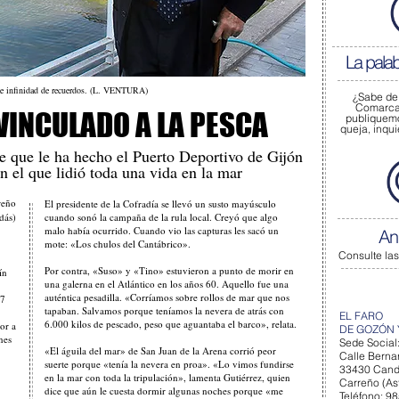
La pala
trae infinidad de recuerdos. (L. VENTURA)
¿Sabe de
Comarca 
 VINCULADO A LA PESCA
publiquem
queja, inqu
e que le ha hecho el Puerto Deportivo de Gijón
 el que lidió toda una vida en la mar
reño
El presidente de la Cofradía se llevó un susto mayúsculo
ás)
cuando sonó la campaña de la rula local. Creyó que algo
malo había ocurrido. Cuando vio las capturas les sacó un
An
mote: «Los chulos del Cantábrico».
Consulte las
Por contra, «Suso» y «Tino» estuvieron a punto de morir en
ín
una galerna en el Atlántico en los años 60. Aquello fue una
auténtica pesadilla. «Corríamos sobre rollos de mar que nos
97
tapaban. Salvamos porque teníamos la nevera de atrás con
EL FARO
6.000 kilos de pescado, peso que aguantaba el barco», relata.
or a
DE GOZÓN 
nes
Sede Social
«El águila del mar» de San Juan de la Arena corrió peor
Calle Bernar
suerte porque «tenía la nevera en proa». «Lo vimos fundirse
33430 Can
en la mar con toda la tripulación», lamenta Gutiérrez, quien
Carreño (Ast
dice que aún le cuesta dormir algunas noches porque «me
Teléfono: 9