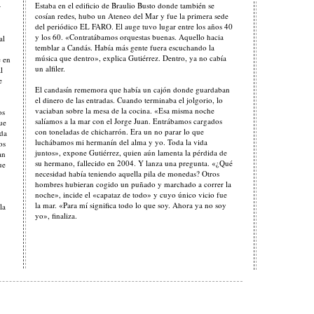
Estaba en el edificio de Braulio Busto donde también se
r
cosían redes, hubo un Ateneo del Mar y fue la primera sede
del periódico EL FARO. El auge tuvo lugar entre los años 40
y los 60. «Contratábamos orquestas buenas. Aquello hacia
al
temblar a Candás. Había más gente fuera escuchando la
música que dentro», explica Gutiérrez. Dentro, ya no cabía
 en
un alfiler.
l
e
El candasín rememora que había un cajón donde guardaban
el dinero de las entradas. Cuando terminaba el jolgorio, lo
vaciaban sobre la mesa de la cocina. «Esa misma noche
os
salíamos a la mar con el Jorge Juan. Entrábamos cargados
ue
con toneladas de chicharrón. Era un no parar lo que
oda
luchábamos mi hermanín del alma y yo. Toda la vida
os
juntos», expone Gutiérrez, quien aún lamenta la pérdida de
an
su hermano, fallecido en 2004. Y lanza una pregunta. «¿Qué
ue
necesidad había teniendo aquella pila de monedas? Otros
hombres hubieran cogido un puñado y marchado a correr la
noche», incide el «capataz de todo» y cuyo único vicio fue
la mar. «Para mí significa todo lo que soy. Ahora ya no soy
la
yo», finaliza.