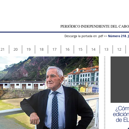
PERIÓDICO INDEPENDIENTE DEL CABO
Número 218. J
Descarga la portada en .pdf >>
21
20
19
18
17
16
15
14
13
12
¿Cómo
edició
de E