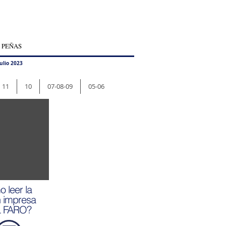
 PEÑAS
ulio 2023
11
10
07-08-09
05-06
 leer la
n impresa
L FARO?