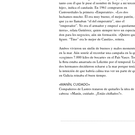
tanto con él que le puse el nombre de Jorge a mi terce
hijo», indica el candasín. En 1961 compraron en
Castrourdiales la primera «Emperatriz». «Los dos
luchamos mucho. Él era muy bueno, el mejor patrón, 
que ya no llamaban “el del emperatriz”, sino el
“emperador”. Yo era el armador y empecé a quedarme
tierra», relata Gutiérrez, quien siempre tuvo un especia
don para los negocios, aún sin formación. «Quiero qu
figure. “Tino” era lo mejor de Candás», reitera.
Ambos vivieron un sinfín de buenos y malos moment
en la mar. Aún sonríe al recordar una campaña en la q
«cogimos 7.000 kilos de bocarte» en el País Vasco. T
la flota estaba amarrada en Lekeitio por el temporal. L
dos hermanos decidieron echarse a la mar porque tení
la intuición de que habría calma tras ver un parte de q
en Galicia reinaba el buen tiempo.
«MANÍN, CUIDADO»
Compañeros de Lastres trataron de quitarles la idea de 
cabeza: «Manín, cuidado. ¿Estáis chiflados?».