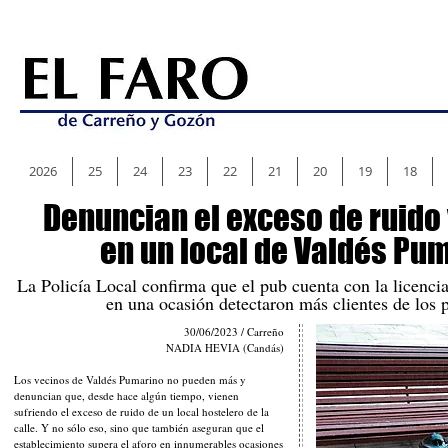
2026
25
24
23
22
21
20
19
18
Denuncian el exceso de ruido 
en un local de Valdés Pu
La Policía Local confirma que el pub cuenta con la licencia
en una ocasión detectaron más clientes de los 
30/06/2023 / Carreño
NADIA HEVIA (Candás)
Los vecinos de Valdés Pumarino no pueden más y
denuncian que, desde hace algún tiempo, vienen
sufriendo el exceso de ruido de un local hostelero de la
calle. Y no sólo eso, sino que también aseguran que el
establecimiento supera el aforo en innumerables ocasiones