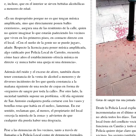
e, incluso, que en el interior se sirven bebidas alcohólicas
a menores de edad.
«Es un despropósito porque no es que tengan música
amplificada, sino que directamente ponen bafles
exteriores», asegura una de las residentes de la calle, quien
no quiere imaginar lo que estarán padeciendo los vecinos
que viven en los primeros pisos, en contacto directo con
el local. «Con el sueño de la gente no se puede jugar»,
añade. Respecto la licencia para poner música amplificada,
algo ratificado por Policía Local de Carreño, recuerda
cómo hace años el establecimiento ofrecía música en
directo «y nunca hubo una queja ni una denuncia».
Además del ruido y el exceso de aforo, también dicen
tener constancia de la venta de alcohol a menores y de
diversos incidentes de los que queda constancia a la
mañana siguiente de una noche de copas en forma de
«regueros de sangre por toda la calle». Por otro lado, la
suciedad también supone un problema. «Al día siguiente
Gotas de sangre tras una jornad
de San Antonio cualquiera podía cortarse con los vasos y
botellas rotas que había en el suelo», lamentan. En ese
Desde la Policía Local explic
sentido, reclaman que, al menos, el propietario del local
incrementadas en el último 
«recoja la mierda de la zona» y advierten de que
no abría todos los días». Ta
cualquier día pueda haber una desgracia.
local fruto del conflicto vec
funciona en Candás y todo e
Pese a las denuncias de los vecinos, tanto a través de
Policía quiere dejar claro q
llamadas a la Policía Local como de denuncias formales,
vecinos, los agentes también