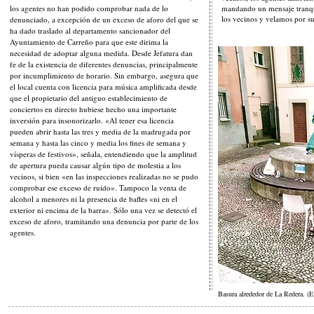
los agentes no han podido comprobar nada de lo
mandando un mensaje tranqu
los vecinos y velamos por s
denunciado, a excepción de un exceso de aforo del que se
ha dado traslado al departamento sancionador del
Ayuntamiento de Carreño para que este dirima la
necesidad de adoptar alguna medida. Desde Jefatura dan
fe de la existencia de diferentes denuncias, principalmente
por incumplimiento de horario. Sin embargo, asegura que
el local cuenta con licencia para música amplificada desde
que el propietario del antiguo establecimiento de
conciertos en directo hubiese hecho una importante
inversión para insonorizarlo. «Al tener esa licencia
pueden abrir hasta las tres y media de la madrugada por
semana y hasta las cinco y media los fines de semana y
vísperas de festivos», señala, entendiendo que la amplitud
de apertura pueda causar algún tipo de molestia a los
vecinos, si bien «en las inspecciones realizadas no se pudo
comprobar ese exceso de ruido». Tampoco la venta de
alcohol a menores ni la presencia de bafles «ni en el
exterior ni encima de la barra». Sólo una vez se detectó el
exceso de aforo, tramitando una denuncia por parte de los
agentes.
Basura alrededor de La Redera. (E.