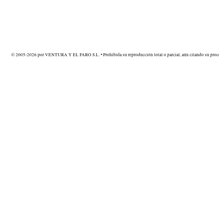
© 2005-2026 por VENTURA Y EL FARO S.L. • Prohibida su reproducción total o parcial, aún citando su proce