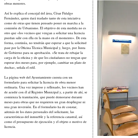
obras menores.
Así lo explica el concejal del área, César Fidalgo
Fernández, quien dará traslado tanto de esta iniciativa
como de otras que tienen pensado poner en marcha a la
comisión de Urbanismo. El objetivo de esta medida no es
otro que «los vecinos que vengan a solicitar una licencia
puedan salir con ella en la mano en el momento». De esta
forma, continúa, no tendrán que esperar a que la solicitud
pase por la Oficina Técnica Municipal y, luego, por Junta
de Gobierno para su aprobación. «Se trata de rebajar la
carga de la oficina y de que los ciudadanos no tengan que
esperar dos meses para, por ejemplo, cambiar un plato de
ducha», señala el edil.
La página web del Ayuntamiento cuenta con un
formulario para solicitar la licencia de obra menor
ordinaria. Una vez impreso y rellenado, los vecinos han
de acudir con él al Registro Municipal y, a partir de ahí, se
comienza la tramitación, que puede demorarse durante
meses para obras que no requieren un gran despliegue ni
una gran inversión. En el formulario ha de constar,
además de los datos personales del solicitante, las
características del inmueble y la referencia catastral, así
como el presupuesto de ejecución y el objeto o motivo de
licencia.