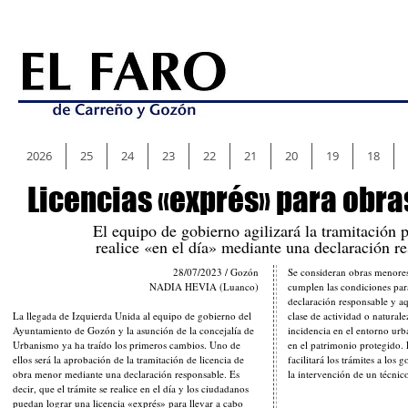
2026
25
24
23
22
21
20
19
18
Licencias «exprés» para obr
El equipo de gobierno agilizará la tramitación 
realice «en el día» mediante una declaración r
28/07/2023 / Gozón
Se consideran obras menores
NADIA HEVIA (Luanco)
cumplen las condiciones par
declaración responsable y aq
La llegada de Izquierda Unida al equipo de gobierno del
clase de actividad o naturale
Ayuntamiento de Gozón y la asunción de la concejalía de
incidencia en el entorno urba
Urbanismo ya ha traído los primeros cambios. Uno de
en el patrimonio protegido.
ellos será la aprobación de la tramitación de licencia de
facilitará los trámites a los
obra menor mediante una declaración responsable. Es
la intervención de un técnic
decir, que el trámite se realice en el día y los ciudadanos
puedan lograr una licencia «exprés» para llevar a cabo