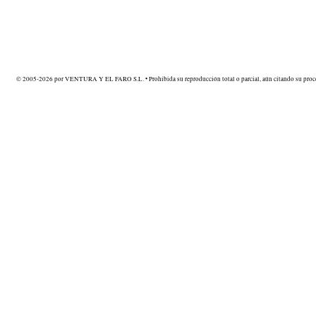
© 2005-2026 por VENTURA Y EL FARO S.L. • Prohibida su reproducción total o parcial, aún citando su proce