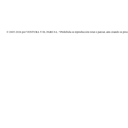
© 2005-2026 por VENTURA Y EL FARO S.L. • Prohibida su reproducción total o parcial, aún citando su proce