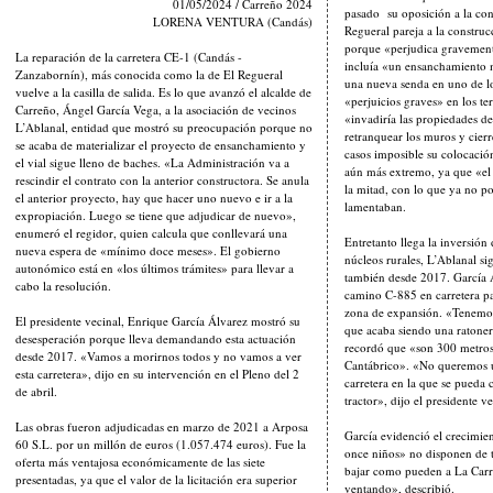
01/05/2024 / Carreño 2024
pasado su oposición a la con
LORENA VENTURA (Candás)
Regueral pareja a la construc
porque «perjudica gravement
La reparación de la carretera CE-1 (Candás -
incluía «un ensanchamiento m
Zanzabornín), más conocida como la de El Regueral
una nueva senda en uno de l
vuelve a la casilla de salida. Es lo que avanzó el alcalde de
«perjuicios graves» en los te
Carreño, Ángel García Vega, a la asociación de vecinos
«invadiría las propiedades de
L’Ablanal, entidad que mostró su preocupación porque no
retranquear los muros y cierr
se acaba de materializar el proyecto de ensanchamiento y
casos imposible su colocación
el vial sigue lleno de baches. «La Administración va a
aún más extremo, ya que «el 
rescindir el contrato con la anterior constructora. Se anula
la mitad, con lo que ya no po
el anterior proyecto, hay que hacer uno nuevo e ir a la
lamentaban.
expropiación. Luego se tiene que adjudicar de nuevo»,
enumeró el regidor, quien calcula que conllevará una
Entretanto llega la inversión
nueva espera de «mínimo doce meses». El gobierno
núcleos rurales, L’Ablanal s
autonómico está en «los últimos trámites» para llevar a
también desde 2017. García Ál
cabo la resolución.
camino C-885 en carretera pa
zona de expansión. «Tenemos 
El presidente vecinal, Enrique García Álvarez mostró su
que acaba siendo una ratoner
desesperación porque lleva demandando esta actuación
recordó que «son 300 metros,
desde 2017. «Vamos a morirnos todos y no vamos a ver
Cantábrico». «No queremos 
esta carretera», dijo en su intervención en el Pleno del 2
carretera en la que se pueda
de abril.
tractor», dijo el presidente ve
Las obras fueron adjudicadas en marzo de 2021 a Arposa
García evidenció el crecimie
60 S.L. por un millón de euros (1.057.474 euros). Fue la
once niños» no disponen de t
oferta más ventajosa económicamente de las siete
bajar como pueden a La Carr
presentadas, ya que el valor de la licitación era superior
ventando», describió.