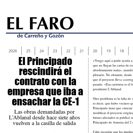
2026
25
24
23
22
21
20
19
18
El Principado
«Vengo aquí a pedir ayuda a
que no llegan las cartas de e
rescindirá el
absolutamente nada», manifes
plenario. No obstante, desde 
contrato con la
que el proyecto lleva «corre
pasado. «Esa carretera es el f
empresa que iba a
presidente L’Ablanal.
ensachar la CE-1
Otro problema es la falta de 
es decir, que hubo vecinos qu
Principado tiene que «inicia
Las obras demandadas por
modificar el proyecto origin
L’Ablanal desde hace siete años
bienes afectados se publicó en
vuelven a la casilla de salida
Principado de Asturias del 2
Cabe recordar que los dueños