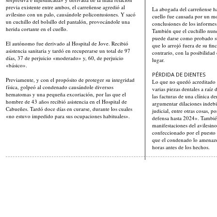
previa existente entre ambos, el carreñense agredió al
La abogada del carreñense ha
avilesino con un palo, causándole policontusiones. Y sacó
cuello fue causada por un mor
un cuchillo del bolsillo del pantalón, provocándole una
conclusiones de los informes 
herida cortante en el cuello.
También que el cuchillo nunc
puede darse como probado su
El autónomo fue derivado al Hospital de Jove. Recibió
que lo arrojó fuera de su fin
asistencia sanitaria y tardó en recuperarse un total de 97
contrario, con la posibilidad 
días, 37 de perjuicio «moderado» y, 60, de perjuicio
lugar.
«básico».
PÉRDIDA DE DIENTES
Previamente, y con el propósito de proteger su integridad
Lo que no quedó acreditado f
física, golpeó al condenado causándole diversos
varias piezas dentales a raíz
hematomas y una pequeña excoriación, por las que el
las facturas de una clínica d
hombre de 43 años recibió asistencia en el Hospital de
argumentar dilaciones indebi
Cabueñes. Tardó doce días en curarse, durante los cuales
judicial, entre otras cosas, p
«no estuvo impedido para sus ocupaciones habituales».
defensa hasta 2024». Tambi
manifestaciones del avilesino
confeccionado por el puesto 
que el condenado lo amenazó
horas antes de los hechos.