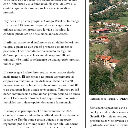
con 4.866 euros y a la Fundación Hospital de Jove a la
cantidad que se determine por la asistencia médica
prestada.
Hay pena de prisión porque el Código Penal así lo recoge.
El artículo 148 contempla que, si en una agresión se
utilizan armas peligrosas para la vida o la salud, la
condena puede ser de dos a cinco años de cárcel.
El tribunal absuelve al autónomo de un delito de lesiones
ya que, a pesar de que quedó probado que ambos se
pelearon, el peor parado habría actuado en legítima
defensa, por lo que se le exime de responsabilidad
criminal. «Se limitó a defenderse de una agresión previa»,
indica el juez.
El caso es que los hombres estaban enemistados desde
hacía tiempo. El condenado no puede aproximarse al
empresario avilesino a una distancia inferior a los 20
metros, tanto en su lugar de trabajo como en su domicilio
o en cualquier lugar donde se encuentre. Tampoco podrá
haber comunicación entre ambos por un periodo de cinco
años. El vecino de Carreño tendrá que asumir las costas
Panorámica de Tamón. (J. PRE
judiciales, pero tiene opción de recurrir la sentencia.
Estos hechos probados son el
El choque se produjo en el primer trimestre de 2022
en el juicio de ambos acusado
cuando el ahora condenado acudió al estacionamiento de
Guardia Civil, de un testigo, 
la nave de Tamón donde estaba ubicado el negocio
profesionales y de diversa d
regentado por el otro implicado. Una vez allí, «de forma
(partes de lesiones e informes
sorpresiva e injustificada» y derivada de la mala relación