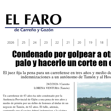
2026
25
24
23
22
21
20
19
18
Condenado por golpear a ot
palo y hacerle un corte en 
El juez fija la pena para un carreñense en tres años y medio d
indemnizaciones a un autónomo de Tamón y al Hos
28/2/2026 / Carreño
LORENA VENTURA (Tamón)
Un carreñense de 43 años ha sido condenado por la
Audiencia Provincial de Gijón a una pena de tres años y
medio de prisión por un delito de lesiones al titular de un
negocio de Tamón, de 62 años. El fallo, además,
contempla que el vecino deberá indemnizar a la víctima