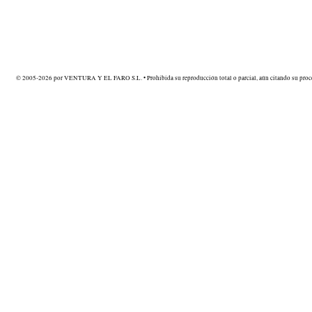
© 2005-2026 por VENTURA Y EL FARO S.L. • Prohibida su reproducción total o parcial, aún citando su proce