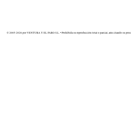
© 2005-2026 por VENTURA Y EL FARO S.L. • Prohibida su reproducción total o parcial, aún citando su proce