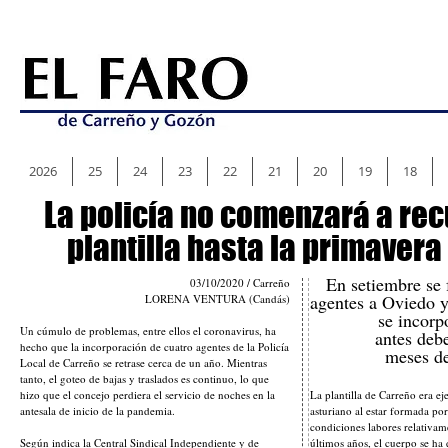
2026
25
24
23
22
21
20
19
18
La policía no comenzará a re
plantilla hasta la primavera
En setiembre se 
03/10/2020 / Carreño
agentes a Oviedo y
LORENA VENTURA (Candás)
se incorp
Un cúmulo de problemas, entre ellos el coronavirus, ha
antes debe
hecho que la incorporación de cuatro agentes de la Policía
meses d
Local de Carreño se retrase cerca de un año. Mientras
tanto, el goteo de bajas y traslados es continuo, lo que
hizo que el concejo perdiera el servicio de noches en la
La plantilla de Carreño era e
antesala de inicio de la pandemia.
asturiano al estar formada po
condiciones labores relativam
Según indica la Central Sindical Independiente y de
últimos años, el cuerpo se ha