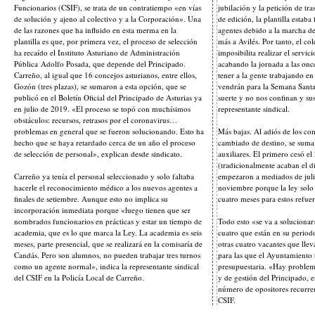
Funcionarios (CSIF), se trata de un contratiempo «en vías
jubilación y la petición de tra
de solución y ajeno al colectivo y a la Corporación». Una
de edición, la plantilla esta
de las razones que ha influido en esta merma en la
agentes debido a la marcha de
plantilla es que, por primera vez, el proceso de selección
más a Avilés. Por tanto, el c
ha recaído el Instituto Asturiano de Administración
imposibilita realizar el servi
Pública Adolfo Posada, que depende del Principado.
acabando la jornada a las on
Carreño, al igual que 16 concejos asturianos, entre ellos,
tener a la gente trabajando 
Gozón (tres plazas), se sumaron a esta opción, que se
vendrán para la Semana Santa
publicó en el Boletín Oficial del Principado de Asturias ya
suerte y no nos confinan y su
en julio de 2019. «El proceso se topó con muchísimos
representante sindical.
obstáculos: recursos, retrasos por el coronavirus…
problemas en general que se fueron solucionando. Esto ha
Más bajas. Al adiós de los co
hecho que se haya retardado cerca de un año el proceso
cambiado de destino, se suma 
de selección de personal», explican desde sindicato.
auxiliares. El primero cesó el
(tradicionalmente acaban el d
Carreño ya tenía el personal seleccionado y solo faltaba
empezaron a mediados de julio
hacerle el reconocimiento médico a los nuevos agentes a
noviembre porque la ley solo
finales de setiembre. Aunque esto no implica su
cuatro meses para estos refuer
incorporación inmediata porque «luego tienen que ser
nombrados funcionarios en prácticas y estar un tiempo de
Todo esto «se va a solucionar
academia, que es lo que marca la Ley. La academia es seis
cuatro que están en su period
meses, parte presencial, que se realizará en la comisaría de
otras cuatro vacantes que lle
Candás. Pero son alumnos, no pueden trabajar tres turnos
para las que el Ayuntamiento 
como un agente normal», indica la representante sindical
presupuestaria. «Hay problema
del CSIF en la Policía Local de Carreño.
y de gestión del Principado, 
número de opositores recurren
CSIF.