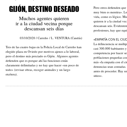
GIJÓN, DESTINO DESEADO
Pero otros defienden que
muy bien es mentira». Lo
vida, como es lógico. Mu
Muchos agentes quieren
quieren ir a la ciudad vec
ir a la ciudad vecina porque
descansan seis. Evidente
descansan seis días
profesiones, hay que equi
03/10/2020 / Carreño
/ L. VENTURA (Candás)
«EMPATÍA CON EL CI
La delincuencia se multipl
Tres de las cuatro bajas en la Policía Local de Carreño han
casi 300.000 habitantes y
elegido plaza en Oviedo por motivos ajenos a lo laboral,
competencia por hacer ser
pero el destino más preciado es Gijón. Algunos agentes
poblaciones pequeñas com
defienden que es porque ahí las funciones están
más «la empatía con el c
claramente delimitadas y no hay que hacer «un poco de
denuncias sean contadas. 
todo» (revisar obras, recoger animales y un largo
antes de proceder. Hay u
etcétera).
sitios».