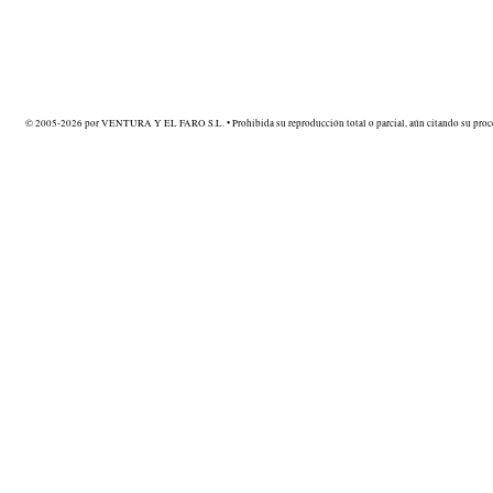
© 2005-2026 por VENTURA Y EL FARO S.L. • Prohibida su reproducción total o parcial, aún citando su proce