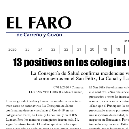
Des
2026
25
24
23
22
21
20
19
18
13 positivos en los colegios
La Consejería de Salud confirma incidencias v
al coronavirus en el San Félix, La Canal y La
07/11/2020 / Comarca
El San Félix fue el primer co
LORENA VENTURA (Candás / Luanco)
ello conlleva. «Nos está sirvi
preparados y tener las instru
Los colegios de Candás y Luanco acumularon en octubre
resumen, es necesaria la unión
trece casos de coronavirus. La Consejería de Salud
«Creo que el Principado lo es
confirma incidencias vinculadas al Covid-19 en los
preocupado mucho por nosotro
colegios San Félix, La Canal y La Vallina; y en el IES
una inspectora de Sanidad, la
Luanco. Pero los menores contagiados fueron más, 21,
inspector de Educación. Por ot
según la misma fuente. El desfase quizá se deba a que
tomando muy en serio. Están
estos niños aún no están en edad de escolarizar, acudan a
rajatabla, todas las normas, el