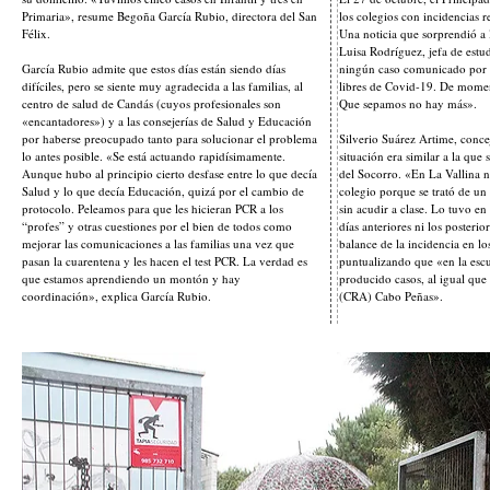
Primaria», resume Begoña García Rubio, directora del San
los colegios con incidencias r
Félix.
Una noticia que sorprendió a l
Luisa Rodríguez, jefa de estu
García Rubio admite que estos días están siendo días
ningún caso comunicado por 
difíciles, pero se siente muy agradecida a las familias, al
libres de Covid-19. De momen
centro de salud de Candás (cuyos profesionales son
Que sepamos no hay más».
«encantadores») y a las consejerías de Salud y Educación
por haberse preocupado tanto para solucionar el problema
Silverio Suárez Artime, conce
lo antes posible. «Se está actuando rapidísimamente.
situación era similar a la que 
Aunque hubo al principio cierto desfase entre lo que decía
del Socorro. «En La Vallina n
Salud y lo que decía Educación, quizá por el cambio de
colegio porque se trató de u
protocolo. Peleamos para que les hicieran PCR a los
sin acudir a clase. Lo tuvo en 
“profes” y otras cuestiones por el bien de todos como
días anteriores ni los posterior
mejorar las comunicaciones a las familias una vez que
balance de la incidencia en l
pasan la cuarentena y les hacen el test PCR. La verdad es
puntualizando que «en la escu
que estamos aprendiendo un montón y hay
producido casos, al igual qu
coordinación», explica García Rubio.
(CRA) Cabo Peñas».