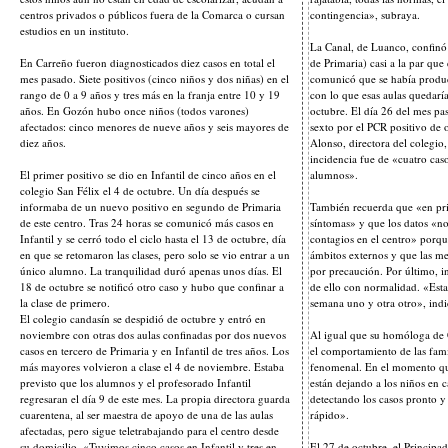
centros privados o públicos fuera de la Comarca o cursan
contingencia», subraya.
estudios en un instituto.
La Canal, de Luanco, confinó
En Carreño fueron diagnosticados diez casos en total el
de Primaria) casi a la par que
mes pasado. Siete positivos (cinco niños y dos niñas) en el
comunicó que se había produc
rango de 0 a 9 años y tres más en la franja entre 10 y 19
con lo que esas aulas quedaría
años. En Gozón hubo once niños (todos varones)
octubre. El día 26 del mes pas
afectados: cinco menores de nueve años y seis mayores de
sexto por el PCR positivo de 
diez años.
Alonso, directora del colegio,
incidencia fue de «cuatro cas
El primer positivo se dio en Infantil de cinco años en el
alumnos».
colegio San Félix el 4 de octubre. Un día después se
informaba de un nuevo positivo en segundo de Primaria
También recuerda que «en pr
de este centro. Tras 24 horas se comunicó más casos en
síntomas» y que los datos «n
Infantil y se cerró todo el ciclo hasta el 13 de octubre, día
contagios en el centro» porqu
en que se retomaron las clases, pero solo se vio entrar a un
ámbitos externos y que las me
único alumno. La tranquilidad duró apenas unos días. El
por precaución. Por último, i
18 de octubre se notificó otro caso y hubo que confinar a
de ello con normalidad. «Esta
la clase de primero.
semana uno y otra otro», indi
El colegio candasín se despidió de octubre y entró en
noviembre con otras dos aulas confinadas por dos nuevos
Al igual que su homóloga de
casos en tercero de Primaria y en Infantil de tres años. Los
el comportamiento de las fam
más mayores volvieron a clase el 4 de noviembre. Estaba
fenomenal. En el momento qu
previsto que los alumnos y el profesorado Infantil
están dejando a los niños en c
regresaran el día 9 de este mes. La propia directora guarda
detectando los casos pronto y
cuarentena, al ser maestra de apoyo de una de las aulas
rápido».
afectadas, pero sigue teletrabajando para el centro desde
su domicilio. «Tuvimos cinco casos en Infantil y tres en
El 27 de octubre, el Principa