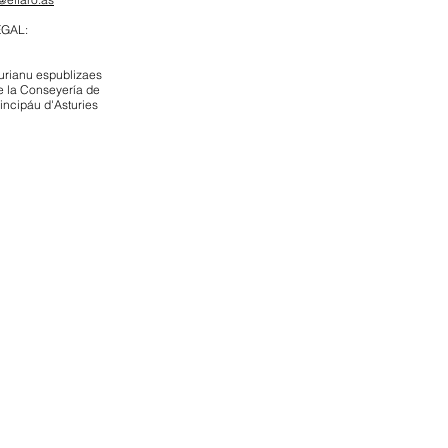
EGAL:
urianu espublizaes
e la Conseyería de
rincipáu d'Asturies