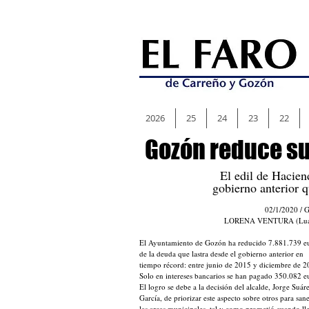
2026
25
24
23
22
Gozón reduce su
El edil de Hacien
gobierno anterior 
02/1/2020 / 
LORENA VENTURA (Lua
El Ayuntamiento de Gozón ha reducido 7.881.739 e
de la deuda que lastra desde el gobierno anterior en
tiempo récord: entre junio de 2015 y diciembre de 2
Solo en intereses bancarios se han pagado 350.082 e
El logro se debe a la decisión del alcalde, Jorge Suár
García, de priorizar este aspecto sobre otros para san
las arcas municipales, tal y como prometió cuando ll