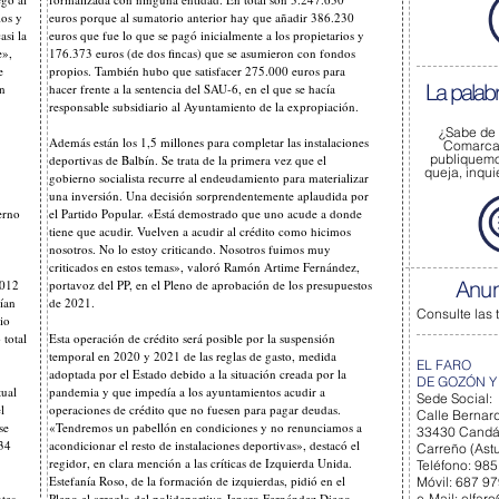
ios y
euros porque al sumatorio anterior hay que añadir 386.230
asi la
euros que fue lo que se pagó inicialmente a los propietarios y
e»,
176.373 euros (de dos fincas) que se asumieron con fondos
e
propios. También hubo que satisfacer 275.000 euros para
La palab
on
hacer frente a la sentencia del SAU-6, en el que se hacía
responsable subsidiario al Ayuntamiento de la expropiación.
¿Sabe de
Además están los 1,5 millones para completar las instalaciones
Comarca 
publiquem
deportivas de Balbín. Se trata de la primera vez que el
queja, inqu
gobierno socialista recurre al endeudamiento para materializar
una inversión. Una decisión sorprendentemente aplaudida por
erno
el Partido Popular. «Está demostrado que uno acude a donde
tiene que acudir. Vuelven a acudir al crédito como hicimos
nosotros. No lo estoy criticando. Nosotros fuimos muy
criticados en estos temas», valoró Ramón Artime Fernández,
Anun
2012
portavoz del PP, en el Pleno de aprobación de los presupuestos
bían
de 2021.
Consulte las 
io
 total
Esta operación de crédito será posible por la suspensión
temporal en 2020 y 2021 de las reglas de gasto, medida
EL FARO
adoptada por el Estado debido a la situación creada por la
DE GOZÓN Y
tual
pandemia y que impedía a los ayuntamientos acudir a
Sede Social:
l
operaciones de crédito que no fuesen para pagar deudas.
Calle Bernard
se
«Tendremos un pabellón en condiciones y no renunciamos a
33430 Cand
434
acondicionar el resto de instalaciones deportivas», destacó el
Carreño (Astu
regidor, en clara mención a las críticas de Izquierda Unida.
Teléfono: 985
Estefanía Roso, de la formación de izquierdas, pidió en el
Móvil: 687 9
ntes
Pleno el arreglo del polideportivo Jenaro Fernández Diego.
e-Mail:
elfaro