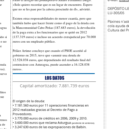
ar
«Solo quiero recordar que es un lugar de encuentro. Espero
DEPÓSITO L
que no se les pase por la cabeza prescindir de él», advirtió.
LU-305/05
Existen otras responsabilidades de menor cuantía, pero que
Páxines n'ast
s
también hubo que hacer frente como el pago de la deuda con
cola ayuda d
uragua
la Mancomunidad Cabo Peñas (187.683 euros), la devolución
Cultura del P
de la paga extra a los funcionarios que se quitó en 2012
do si
(137.319 euros) e incluso un acuerdo extrajudicial por 70.000
r o no
euros con un empleado público.
re
Peláez Artime concluye que cuando el PSOE accedió al
gobierno en 2015, tuvo que «asumir una deuda de
12.528.038 euros, que dependiendo del resultado final del
deuda
contencioso con Asturagua, puede ascender a 16.128.038
ros).
euros».
 nuevo
LOS DATOS
Capital amortizado: 7.881.739 euros
ditos
ste
El origen de la deuda:
• 7.181.560 euros por 11 operaciones financieras en
2012 realizadas gracias al Decreto de Pago a
Proveedores.
a
• 3.770.000 euros de créditos en 2006, 2009 y 2010.
rrenos
• 3.600.000 euros que reclama Asturgua
(pendiente de sentencia).
a de
• 3.247.630 euros de las expropiaciones de Balbín.
es de