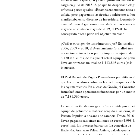
cargo en julio de 2015. Algo que ha despertado elog
críticas a partes iguales. «Estamos endeudados hasta c
asfixia, pero pagaremos las deudas y saldremos a flot
manifestaba en su discurso de investidura. Después d
cinco años en el gobierno, revalidado en las urnas c
mayoría absoluta en mayo de 2019, el PSOE ha
conseguido buena parte del objetivo marcado.
¿Cuál es el origen de los números rojos? En los años
2006, 2009 y 2010, el Ayuntamiento formalizó tres
operaciones financieras por un importe conjunto de
3.770.000 euros, de los que el actual equipo de gobi
lleva amortizados un total de 1.413.846 euros (más
intereses).
El Real Decreto de Pago a Proveedores permitió en 
que los proveedores cobraran las facturas que les de
los Ayuntamientos. En el caso de Gozón, el Consistor
formalizó once operaciones financieras por un monto
de 7.181.560 euros.
La amortización de esos gastos fue asumida por el ac
equipo de gobierno al haberse acogido el anterior, de
Partido Popular, a dos años de carencia. Desde 2016 
llevan pagados casi cinco millones de euros (4.998.
euros) más los intereses bancarios. La concejala de
Hacienda, Aránzazu Peláez Artime, calcula que la
cancelación total de los créditos quedarán saldados a