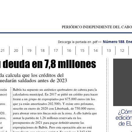
PERIÓDICO INDEPENDIENTE DEL CABO
Número 188. Ene
Descarga la portada en .pdf >>
21
20
19
18
17
16
15
14
13
12
 deuda en 7,8 millones
da calcula que los créditos del
quedarán saldados antes de 2023
Gozón
Balbín ha supuesto un auténtico quebradero de cabeza para la
nco)
calculadora municipal. En 2017 se pidió un crédito para hacer
frente a un grupo de expropiados por 675.000 euros (de los
uros
que ya están amortizados 202.500). Y existe otro préstamo,
suscrito en enero de 2020 con Liberbank, de 750.000 euros
¿Cómo
020.
para abonar otras tres fincas más en la zona. A ello habría que
edició
uros.
sumar la partida de 1,26 millones reservada en los
de E
ez
presupuestos de 2021 para pagar definitivamente las
ear
expropiaciones de Balbín. Pero esta operación aún no está
egó al
formalizada con ninguna entidad. En total son 3.247.630