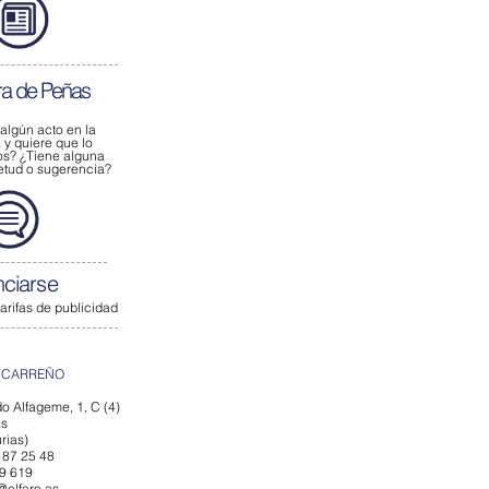
ra de Peñas
 algún acto
en la
y quiere que lo
os?
¿Tiene alguna
ietud o sugerencia?
ciarse
tarifas de publicidad
 CARREÑO
o Alfageme, 1, C (4)
ás
rias)
 87 25 48
79 619
@elfaro.as