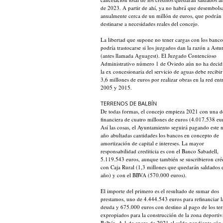
de 2023. A partir de ahí, ya no habrá que desembols
anualmente cerca de un millón de euros, que podrán
destinarse a necesidades reales del concejo.
La libertad que supone no tener cargas con los banco
podría trastocarse si los juzgados dan la razón a Ast
(antes llamada Aguagest). El Juzgado Contencioso
Administrativo número 1 de Oviedo aún no ha decidi
la ex concesionaria del servicio de aguas debe recibi
3,6 millones de euros por realizar obras en la red ent
2005 y 2015.
TERRENOS DE BALBÍN
De todas formas, el concejo empieza 2021 con una 
financiera de cuatro millones de euros (4.017.538 eu
Así las cosas, el Ayuntamiento seguirá pagando este
año abultadas cantidades los bancos en concepto de
amortización de capital e intereses. La mayor
responsabilidad crediticia es con el Banco Sabadell,
5.119.543 euros, aunque también se suscribieron cré
con Caja Rural (1,3 millones que quedarán saldados e
año) y con el BBVA (570.000 euros).
El importe del primero es el resultado de sumar dos
prestamos, uno de 4.444.543 euros para refinanciar l
deuda y 675.000 euros con destino al pago de los te
expropiados para la construcción de la zona deportiv
Balbín. A 1 de enero de 2021 el saldo pendiente aún 