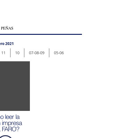
 PEÑAS
ro 2021
11
10
07-08-09
05-06
 leer la
n impresa
L FARO?