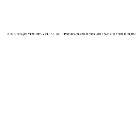
© 2005-2026 por VENTURA Y EL FARO S.L. • Prohibida su reproducción total o parcial, aún citando su proce