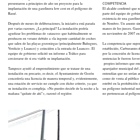
presentaron a principios de año un proyecto para la
COMPETENCIA
implantación de una gasolinera low cost en el polígono de
El alcalde confirmó que n
Rassé.
parte del equipo de gobier
existencia de una gasolin
Después de meses de deliberaciones, la iniciativa está parada
de Nembro. Un asunto sim
por varias razones. ¿La principal? La instalación podría
manos de los jueces. Gaso
agudizar los problemas de «atascos» que habitualmente se
en noviembre de 2007 en 
producen en verano debido a «la ingente cantidad de coches
que salen de las playas gozoniegas (principalmente Bañugues,
La competencia que supon
Verdicio y Luanco) y coinciden a la entrada de Luanco». El
establecido, Carburantes 
equipo de gobierno solicitó un informe a Tráfico para
por la concesión de licenci
cerciorarse de si era viable su implantación.
sentencias le fueron favor
propios informes que emiti
Tampoco ayudó al emprendimiento que se tratase de una
aparejador municipal del
instalación en precario, es decir, el Ayuntamiento de Gozón
entendían que no serían au
concedería una licencia de manera temporal y, evidentemente,
como de venta al público 
una estación de servicio no cumple con dicho criterio, ya que
estribó en la prohibición
su instalación es compleja. «No puedes decirle de la noche a la
un polígono industrial sum
mañana “quítate de ahí”», razonó el regidor.
no pertenezcan al polígo