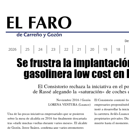
Des
2026
25
24
23
22
21
20
19
18
Se frustra la implantaci
gasolinera low cost en
El Consistorio rechaza la iniciativa en el p
de Rassé alegando la «saturación» de coches 
Noviembre 2016 / Gozón
El Consistorio contestó f
LORENA VENTURA (Luanco)
empresarios proponiéndole
instó a desarrollar la inic
Una de las pocas iniciativas empresariales que se pusieron
la carretera Avilés-Luanco
sobre la mesa de alcaldía en 2016 fue finalmente descartada
propietarios privados. Di
tras «darle muchas vueltas durante varios meses». El alcalde
muerto hasta el momento.
de Gozón, Jorge Suárez, confirma que varios promotores